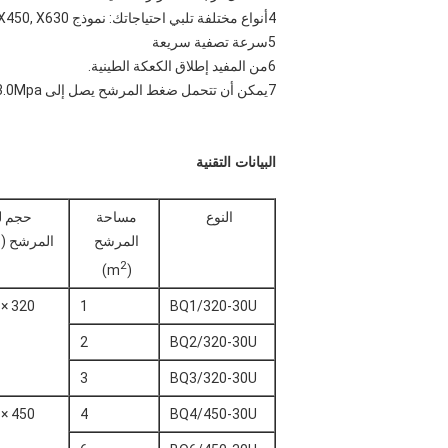
4أنواع مختلفة تلبي احتياجاتك: نموذج X320, X450, X630 مع مناطق مرشحات مختلفة.
5سرعة تصفية سريعة
6من المفيد إطلاق الكعكة الطينية.
7يمكن أن تتحمل ضغط المرشح يصل إلى 3.0Mpa.
البيانات التقنية
النوع
مساحة
حجم ل
المرشح
المرشح (م
2
)
(m
320 × 320
1
BQ1/320-30U
2
BQ2/320-30U
3
BQ3/320-30U
450 × 450
4
BQ4/450-30U