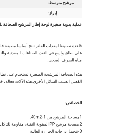
مرشح متوسط:
إبراز:
عملية يدوية صغيرة لوحة إطار المرشح الصحافة 46L حجم غرفة المرشح للمياه العادمة الصبغة
قاعدة تصنيعنا لمعدات الفلتر تنتج أساسا مطبعة فل
على نطاق واسع في التعدينالصناعات المعدنية والن
مياه الصرف الصحي.
هذه الصحافة المرشحة الصغيرة تستخدم على نطاق 
الفصل الصلب السائل الأخرى.هذه الآلات فعالة، خي
الخصائص:
1مساحة المرشح من 1-40m2.
2صفيحة مرشح PP المقوية النقية، مقاومة للتآكل القوي وتتحمل الضغط العالي.
3-تتحمل درجات الحرارة العالية