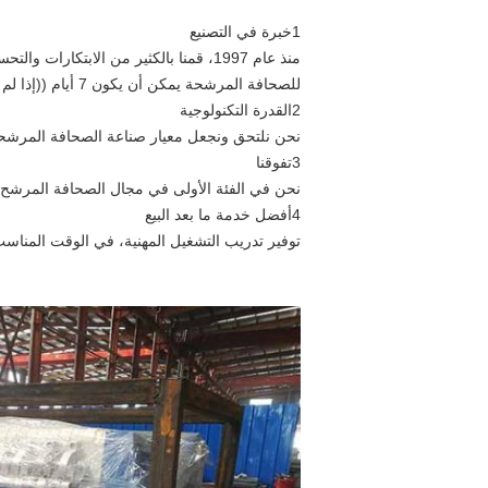
1خبرة في التصنيع
منذ عام 1997، قمنا بالكثير من الاب
للصحافة المرشحة يمكن أن يكون 7 أيام ((إذا لم يكن هناك مخزون).
2القدرة التكنولوجية
نحن نلتحق ونجعل معيار صناعة الصحافة المرشحة في الصين ، جميع منتج
3تفوقنا
نحن في الفئة الأولى في مجال الصحافة المرشح من الصين، أكثر من 250،000 متر مربع مساحة الأرض واستمر في
4أفضل خدمة ما بعد البيع
توفير تدريب التشغيل المهنية، في الوقت المناسب إطلاق النار مشكلة في 24 ساعة، وسوف نبذل قصارى جهدنا 