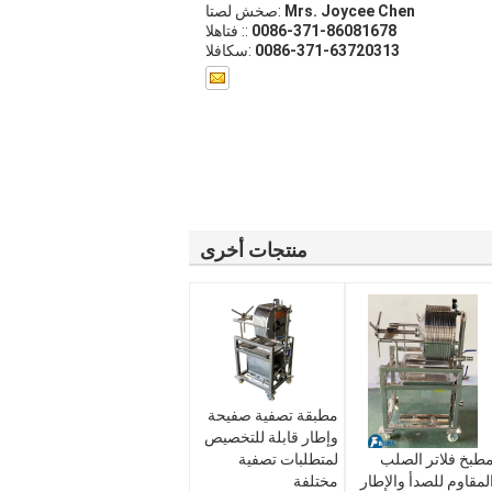
Mrs. Joycee Chen
اتصل شخص:
0086-371-86081678
الهاتف ::
0086-371-63720313
الفاكس:
منتجات أخرى
مطبقة تصفية صفيحة
وإطار قابلة للتخصيص
طبخ فلاتر الصلب
لمتطلبات تصفية
لمقاوم للصدأ والإطار
مختلفة