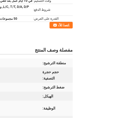
وقت التسليم:
في 10 أيام عمل بعد تلقي دفعتك
/A, D/P
شروط الدفع:
القدرة على العرض:
50 مجموعات شهريا
ﺎﺘﺼﻟ ﺍﻶﻧ
مفصلة وصف المنتج
منطقة الترشيح:
حجم حجرة
التصفية:
ضغط الترشيح:
الهيكل:
الوظيفة: