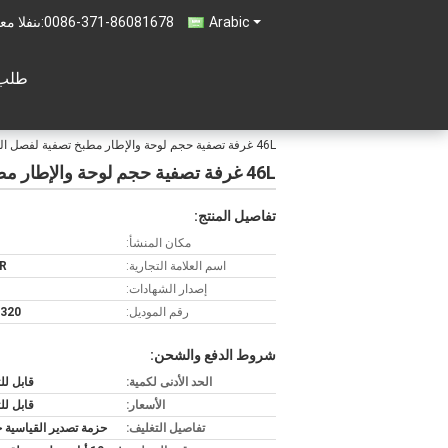
Arabic
0086-371-86081678
المبيعات 
طلب 
46L غرفة تصفية حجم لوحة والإطار مطبخ تصفية لفصل الصلب السائل على نطاق صغير في الصناعات المختلفة
46L غرفة تصفية حجم لوحة والإطار مطبخ تصفية لفصل الصلب السائل على نطاق صغير في الصناعات المختلفة
تفاصيل المنتج:
مكان المنشأ:
اسم العلامة التجارية:
R
إصدار الشهادات:
رقم الموديل:
 320
شروط الدفع والشحن:
الحد الأدنى لكمية:
قابل ل
الأسعار:
قابل ل
تفاصيل التغليف:
حزمة تصدير القياسية 