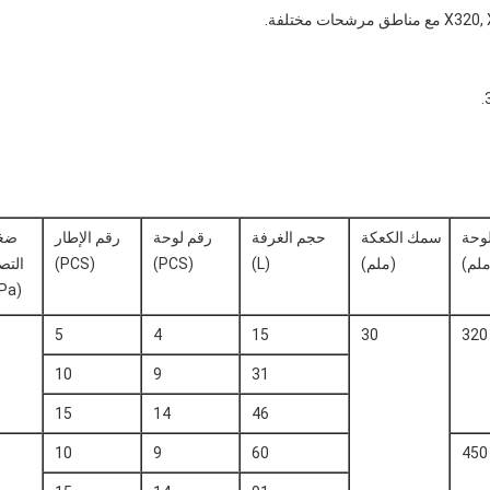
وحة
سمك الكعكة
حجم الغرفة
رقم لوحة
رقم الإطار
ضغ
لم)
(ملم)
(L)
(PCS)
(PCS)
التص
(MPa)
5
4
15
30
10
9
31
15
14
46
10
9
60