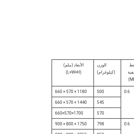
ط
الوزن
الأبعاد (ملم)
فية
(كيلوغرام)
(L×W×H)
1180 × 570 × 660
500
0.6
1440 × 570 × 660
545
1700×570×660
570
1750 × 800 × 900
798
0.6