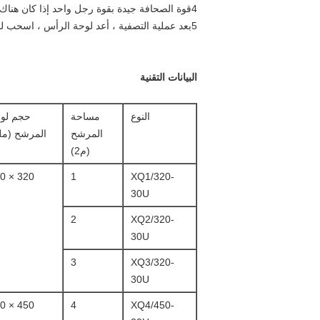
4قوة الصحافة جيدة بقوة رجل واحد إذا كان هناك تسرب أضف قوة الصحافة
5بعد عملية التصفية ، أعد لوحة الرأس ، اسحب لوحات المرشح واحدة تلو الأخرى لتفريغ الكعكة ، ثم فرز لوحة المرشح والقماش ، لبدء دورة أخرى.
البيانات التقنية
النوع
مساحة
حجم لو
المرشح
المرشح (مل
(م2)
320 × 320
1
XQ1/320-
30U
2
XQ2/320-
30U
3
XQ3/320-
30U
450 × 450
4
XQ4/450-