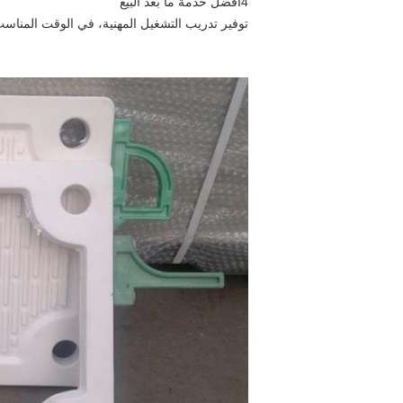
4أفضل خدمة ما بعد البيع
توفير تدريب التشغيل المهنية، في الوقت المناسب إطلاق النار مشكلة في 24 ساعة، وسوف نبذل قصارى جهدنا 