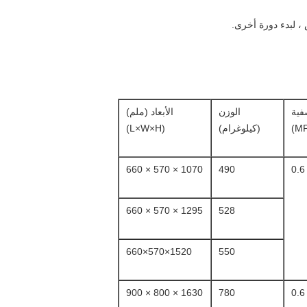
فية
الوزن
الأبعاد (ملم)
(كيلوغرام)
(L×W×H)
1070 × 570 × 660
490
0.6
1295 × 570 × 660
528
1520×570×660
550
1630 × 800 × 900
780
0.6