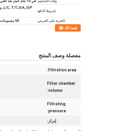
وقت التسليم:
في 10 أيام عمل بعد تلقي دفعتك
/A, D/P
شروط الدفع:
القدرة على العرض:
50 مجموعات شهريا
ﺎﺘﺼﻟ ﺍﻶﻧ
مفصلة وصف المنتج
Filtration area:
Filter chamber
volume:
Filtrating
pressure:
إبراز: