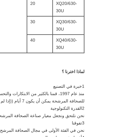
20
XQ20/630-
30U
30
XQ30/630-
30U
40
XQ40/630-
30U
لماذا اخترنا ؟
1خبرة في التصنيع
منذ عام 1997، قمنا بالكثير من الاب
للصحافة المرشحة يمكن أن يكون 7 أيام ((إذا لم يكن هناك مخزون).
2القدرة التكنولوجية
نحن نلتحق ونجعل معيار صناعة الصحافة المرشحة في الصين ، جميع منتج
3تفوقنا
نحن في الفئة الأولى في مجال الصحافة المرشح من الصين، أكثر من 250،000 متر مربع مساحة الأرض واستمر في