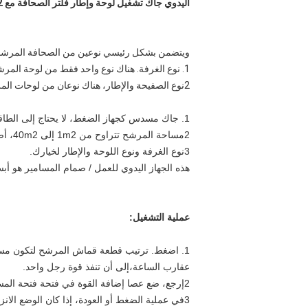
اليدوي جاك تشغيل لوحة وإطار فلتر الصحافة مع 1m2 - 40m2 منطقة التصفية
ويتضمن بشكل رئيسي نوعين من الصحافة المرشح
1. نوع الغرفة. هناك نوع واحد فقط من لوحة المرشح على شعاع، وهذا هو غرفة فيتلر الصحافة.
2نوع الصفيحة والإطار، هناك نوعان من لوحات المرشح على شعاع، معا لتشكيل الغرفة.
1. جاك مسدس كجهاز الضغط، لا يحتاج إلى الطاقة.
2مساحة المرشح تتراوح من 1m2 إلى 40m2، أصغر من مطبخ المرشح الهيدروليكي أو الآلي، أفضل للمبتدئين بدء الإنتاج واحد.
3نوع الغرفة ونوع اللوحة والإطار لخيارك.
هذه الجهاز اليدوي للعمل / صمام المسامير هو 
عملية التشغيل:
1. اضغط. ترتيب قطعة قماش المرشح لتكون مس
عقارب الساعة،إلى أن تنفذ قوة رجل واحد.
2إرجع، ضع عصا إضافة القوة في فتحة فتحة المسمار، ضبط صمام الاتجاه، وتدوير فتحة المسمار في الاتجاه المعاكس للساعة.
3في عملية الضغط أو العودة، إذا كان الوضع الانزلاق يخرج، فإنه يدل على موجهة صمام الاتجاه الخاص بك خطأ. تغيير إلى اتجاه آخر هو على ما يرام.