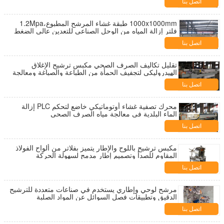
اتصل بنا
1000x1000mm طبقة غشاء المرشح المطبوع،1.2Mpa
فلتر إزالة المياه من الوحل الصناعي للتعدين عالي الضغط
اتصل بنا
تقليل تكاليف الصرف الصحي مكبس ترشيح الإغلاق
الهيدروليكي لتجفيف الحمأة من الطباعة والصباغة ومعالجة
مياه الصرف الصحي
اتصل بنا
محرك تصفية غشاء أوتوماتيكي خاضع لتحكم PLC إزالة
الماء البلدية في معالجة مياه الصرف الصحي
اتصل بنا
مكبس ترشيح باللوح والإطار يتميز بفلاتر من ألواح الفولاذ
المقاوم للصدأ وتصميم إطار مدمج لسهولة الحركة
والترشيح
اتصل بنا
مرشح لوحي وإطاري يستخدم في صناعات متعددة للترشيح
الدقيق وتطبيقات فصل السوائل عن المواد الصلبة
اتصل بنا