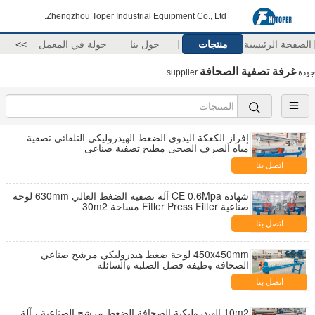
Zhengzhou Toper Industrial Equipment Co., Ltd.
الصفحة الرئيسية
منتجات
حول بنا
جولة في المعمل
>>
غرفة تصفية الصحافة
جودة
supplier.
إفراز الكعكة اليدوي الضغط الهيدروليكي التلقائي تصفية
مياه الصرف الصحي مطبخ تصفية صناعي
اتصل بنا
شهادة CE 0.6Mpa آلة تصفية الضغط العالي 630mm لوحة
صناعية Fitler Press Filter مساحة 30m2
اتصل بنا
450x450mm لوحة ضغط هيدروليكي مرشح صناعي
الصحافة وظيفة فصل الصلبة والسائلة
اتصل بنا
10m2 الهيدروليكية الصحافة الضغط مرشح الصناعية ، آلة