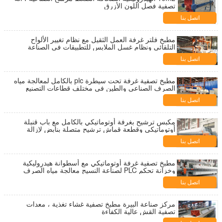
تصفية فصل اللون الأزرق
اتصل بنا
مطبخ فلتر غرفة العمل الثقيل مع نظام تغيير الألواح
التلقائي ونظام غسل الملابس للتطبيقات في الصناعة
الكيميائية
اتصل بنا
مطبخ تصفية غرفة تحت سيطرة plc بالكامل لمعالجة مياه
الصرف الصناعي والطين في مختلف قطاعات التصنيع
اتصل بنا
مكبس ترشيح بغرفة أوتوماتيكي بالكامل مع باب قنبلة
أوتوماتيكي وقطعة قماش ترشيح متصلة بنابض لإزالة
الكعكة وتجنب التلوث
اتصل بنا
مطبخ تصفية غرفة أوتوماتيكي مع أسطوانة هيدروليكية
وخزانة تحكم PLC لصناعة النسيج معالجة مياه الصرف
الصحي ومعالجة الكعك
اتصل بنا
مركز صناعة البيرة مطبخ تصفية غشاء تغذية ، معدات
تصفية القش عالية الكفاءة