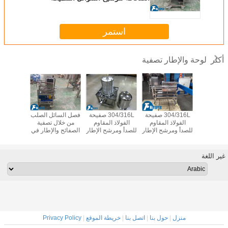
والرقيقة
استمر
لوحة والإطار تصفية
أكثر
304/316L فلتر
304/316L صفيحة
304/316L صفيحة
فصل السائل الصلب
 المقاوم
الفولاذ المقاوم
الفولاذ المقاوم
من خلال تصفية
صفيحة ا
لإطار لفصل
للصدأ ومرشح الإطار
للصدأ ومرشح الإطار
الصفائح والإطار في
المقاوم
السائل مع
لفصل السائل
لفلترات السوائل
الطب الصناعات
ومرشح 
هة بالخيوط
الصلب في الصناعة
اللزجة القياسية
الكيميائية الغذائية
لفصل 
الكيميائية
Gmp
السائ
غير اللغة
الصناعات 
منزل
|
حول بنا
|
اتصل بنا
|
خريطة الموقع
|
Privacy Policy