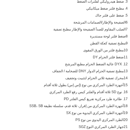
3. ضغط هيدروليكي لفلترات الضغط
4. مطبخ فلتر ضغط ميكانيكي
5. ضغط على فلتر جاك
6الصفيحة والإطار/الصمامات المرشحة
7الصلب المقاوم للصدأ الصفيحة والإطار مطبخ تصفية
8ضغط فلتر لوحة مستديرة
9مطبخ تصفية كعكة القطن
10مطبخ فلتر من الورق المقوى
11ضغط فلتر الحزام DY
12. DYX عالية الضغط الحزام مطبع المرشح
13مطبخ تصفية الحزام الدوار DNY للضخامة / الجفاف
14محرك تصفية ثلاثي الحزام لتثبيت وتجفيف
15أجهزة الطرد المركزي من نوع (إس إس) بطول ثلاثة أقدام
16. نوع SD ثلاثة أقدام والفلتر كيس رفع الطرد المركزي
17. طائرة طرد مركزية تفريغ كيس الفلتر PD
18أجهزة الطرد المركزي من إفراز، ثلاثة قدم، سلسلة نظيفة SSB، SB
19أجهزة الطرد المركزي اليدوية من نوع SX
20الطرد المركزي اليدوي من نوع PS
21جهاز الطرد المركزي النوع SGZ