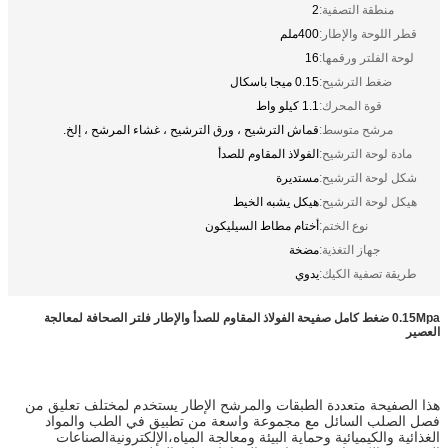
منطقة التصفية:
2
قطر اللوحة والإطار:
400ملم
لوحة الفلتر ورقمها:
16
ضغط الترشيح:
0.15 ميجا باسكال
قوة المحرك:
1.1 كيلو واط
مرشح متوسط:
قماش الترشيح ، ورق الترشيح ، غشاء المرشح ، إلخ.
مادة لوحة الترشيح:
الفولاذ المقاوم للصدأ
شكل لوحة الترشيح:
مستديرة
هيكل لوحة الترشيح:
هيكل يشبه الخيط
نوع الختم:
أختام مطاط السيليكون
جهاز التغذية:
مضخة
طريقة تصفية الكيك:
يدوي
0.15Mpa ضغط كامل صفيحة الفولاذ المقاوم للصدأ والإطار فلتر الصحافة لمعالجة
العصير
هذا الصفيحة متعددة الطبقات والمرشح الإطار يستخدم لمختلف تعليق من
فصل الصلب السائل مع مجموعة واسعة من تطبيق في الطب والمواد
الغذائية والكيميائية وحماية البيئة ومعالجة المياه،الإلكترونيةالصناعات