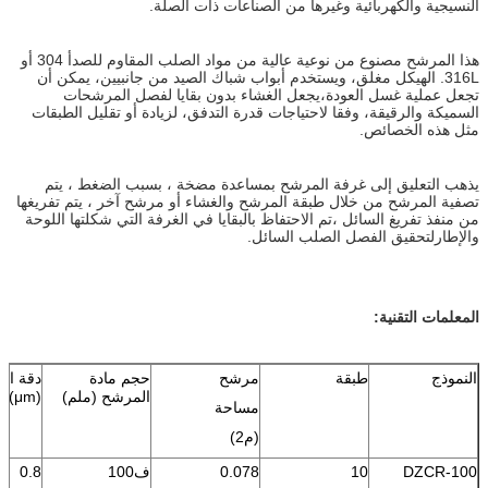
النسيجية والكهربائية وغيرها من الصناعات ذات الصلة.
هذا المرشح مصنوع من نوعية عالية من مواد الصلب المقاوم للصدأ 304 أو
316L. الهيكل مغلق، ويستخدم أبواب شباك الصيد من جانبيين، يمكن أن
تجعل عملية غسل العودة،يجعل الغشاء بدون بقايا لفصل المرشحات
السميكة والرقيقة، وفقا لاحتياجات قدرة التدفق، لزيادة أو تقليل الطبقات
مثل هذه الخصائص.
يذهب التعليق إلى غرفة المرشح بمساعدة مضخة ، بسبب الضغط ، يتم
تصفية المرشح من خلال طبقة المرشح والغشاء أو مرشح آخر ، يتم تفريغها
من منفذ تفريغ السائل ،تم الاحتفاظ بالبقايا في الغرفة التي شكلتها اللوحة
والإطارلتحقيق الفصل الصلب السائل.
المعلمات التقنية:
النموذج
طبقة
مرشح
حجم مادة
دقة ال
المرشح (ملم)
(μm)
مساحة
(م2)
DZCR-100
10
0.078
ف100
0.8