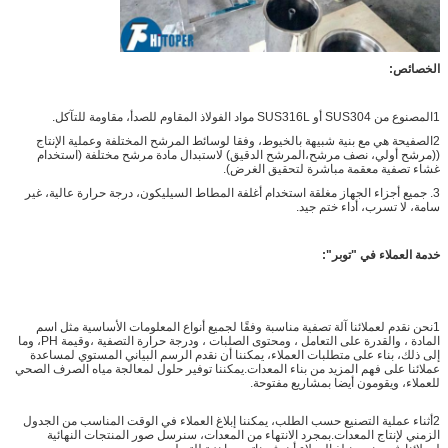
الخصائص:
1المصنوع من SUS304 أو SUS316L مواد الفولاذ المقاوم للصدأ، مقاومة للتآكل.
2الصفيحة هي مع بنية شبيهة بالخيوط، وفقا لوسائط المرشح المختلفة وعملية الإنتاج
((مرشح أولي، نصف مرشح،المرشح الدقيق) لاستبدال مادة مرشح مختلفة (استخدام
غشاء تصفية معقمة مباشرة لتحقيق الغرض).
3. جميع أجزاء الجهاز مغلقة استخدام أغلفة المطاط السيليكون، درجة حرارة عالية، غير
سامة، لا تسرب، أداء ختم جيد.
خدمة العملاء في "توبر":
1نحن نقدم لعملائنا آلة تصفية مناسبة وفقًا لجميع أنواع المعلومات الأساسية مثل اسم
المادة ، والقدرة على التعامل ، ومحتوى الصلبات ، ودرجة حرارة التصفية ،وقيمة PH، وما
إلى ذلك، بناء على متطلبات العملاء، يمكننا أن نقدم الرسم البياني المستوي لمساعدة
عملائنا على فهم المزيد من بناء المعدات.يمكننا توفير حلول لمعالجة مياه الصرف الصحي
للعملاء، ويقومون أيضا بمشاريع مفتوحة.
2أثناء عملية التصنيع حسب الطلب، يمكننا إبلاغ العملاء في الوقت المناسب من الجدول
الزمني لإنتاج المعدات.بمجرد الانتهاء من المعدات، سنرسل صور المنتجات النهائية