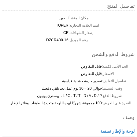
تفاصيل المنتج
مكان المنشأ:
الصين
اسم العلامة التجارية:
TOPER
إصدار الشهادات:
CE
رقم الموديل:
DZCR400-16
شروط الدفع والشحن
الحد الأدنى لكمية:
قابل للتفاوض
الأسعار:
قابل للتفاوض
تفاصيل التغليف:
تصدير حزمة خشبية قياسية.
وقت التسليم:
حوالي 20 ~ 30 يوم عمل بعد تلقي دفعتك
شروط الدفع:
L / C ، T / T ، D / A ، D / P ، ويسترن يونيون
القدرة على العرض:
100 مجموعة شهريًا لهذه اللوحة متعددة الطبقات وفلتر الإطار
وصف
لوحة والإطار تصفية