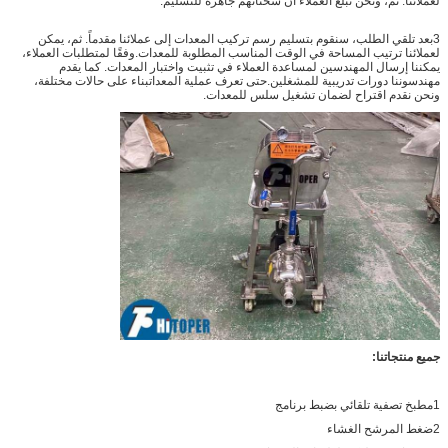
لعملائنا. ثم، ونحن نبلغ العملاء أن شحناتهم جاهزة للتسليم.
3بعد تلقي الطلب، سنقوم بتسليم رسم تركيب المعدات إلى عملائنا مقدماً. ثم، يمكن
لعملائنا ترتيب المساحة في الوقت المناسب المطلوبة للمعدات.وفقًا لمتطلبات العملاء،
يمكننا إرسال المهندسين لمساعدة العملاء في تثبيت واختبار المعدات. كما يقدم
مهندسوننا دورات تدريبية للمشغلين.حتى تعرف عملية المعداتبناء على حالات مختلفة،
ونحن نقدم اقتراح لضمان تشغيل سلس للمعدات.
جميع منتجاتنا:
1مطبخ تصفية تلقائي بضبط برنامج
2ضغط المرشح الغشاء