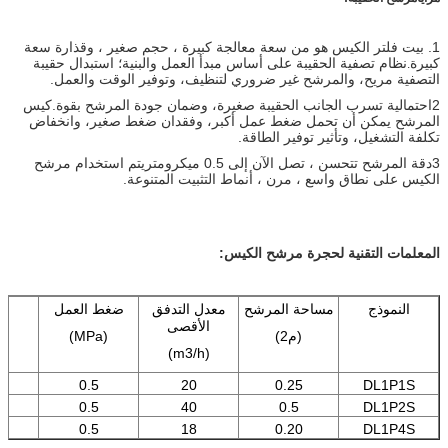
1. بيت فلتر الكيس هو من سعة معالجة كبيرة ، حجم صغير ، وقذارة سعة
كبيرة
نظام تصفية الحقيبة على أساس مبدأ العمل والبنية؛ استبدال حقيبة
.
التصفية مريح، والمرشح غير ضروري لتنظيف، وتوفير الوقت والعمل.
2احتمالية تسرب الجانب الحقيبة صغيرة، وضمان جودة المرشح بقوة.
كيس
المرشح يمكن أن تحمل ضغط عمل أكبر، وفقدان ضغط صغير، وانخفاض
تكلفة التشغيل، وتأثير توفير الطاقة.
3دقة المرشح تتحسن ، تصل الآن إلى 0.5 ميكرومتر
يتم استخدام مرشح
الكيس على نطاق واسع ، مرن ، أنماط التثبيت المتنوعة.
المعلمات التقنية لحجرة مرشح الكيس:
النموذج
مساحة المرشح
معدل التدفق
ضغط العمل
ا
الأقصى
(م2)
(MPa)
(m3/h)
0.5
20
0.25
DL1P1S
0
0.5
40
0.5
DL1P2S
0.5
18
0.20
DL1P4S