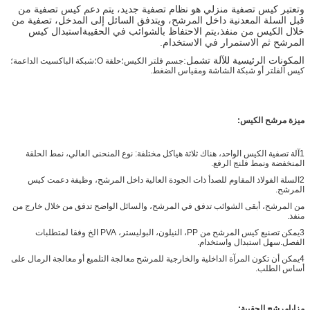
وتعتبر كيس تصفية منزلي هو نظام تصفية جديد، يتم دعم كيس تصفية من
قبل السلة المعدنية داخل المرشح، ويتدفق السائل إلى المدخل، تصفية من
خلال الكيس من منفذ،يتم الاحتفاظ بالشوائب في الحقيبةاستبدال كيس
المرشح ثم الاستمرار في الاستخدام.
المكونات الرئيسية للآلة تشمل:
جسم فلتر الكيس؛حلقة O؛شبكة الباكسيت الداعمة؛
كيس الفلتر أو شبكة الشاشة ومقياس الضغط.
ميزة مرشح الكيس:
1آلة تصفية الكيس الواحد، هناك ثلاثة هياكل مختلفة: نوع المنحنى العالي، نمط الحلقة
المنخفضة ونمط فلنج الرفع.
2السلة الفولاذ المقاوم للصدأ ذات الجودة العالية داخل المرشح، وظيفة دعمت كيس
المرشح.
من المرشح، أبقى الشوائب تدفق في المرشح، والسائل الواضح تدفق من خلال خارج من
منفذ.
3يمكن تصنيع كيس المرشح من PP، النيلون، البوليستر، PVA الخ وفقا لمتطلبات
الفصل.سهل استبدال واستخدام.
4يمكن أن تكون المرآة الداخلية والخارجية للمرشح معالجة التلميع أو معالجة الرمال على
أساس الطلب.
مزايا
مرشح الحقيبة: