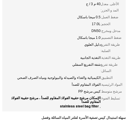
الأعلى. معدل
40 م 3 / ح
المد و الجزر:
ضغط العمل:
0.5 ميجا باسكال
الحجم:
17.0L
مدخل ومخرج:
DN50
ضغط التصميم:
1.0 ميجا باسكال
طريقة التفريغ
دليل العلوي
الصلبة:
طريقة التغذية:
التغذية الجانبية
طريقة تفريغ
شفة التفريغ السفلي
السائل:
التطبيق:
الكيميائية والغذاء والصيدلة والبيولوجية ومياه الصرف الصحي
المواد الرئيسية:
الفولاذ المقاوم للصدأ
مرشح متوسط:
كيس مرشح PP
الإسكان مرشح حقيبة الفولاذ المقاوم للصدأ ، مرشح حقيبة الفولاذ
تسليط الضوء:
المقاوم للصدأ
stainless steel bag filter
,
سهلة استبدال كيس تصفية الأسرة لفلتر المياه السائلة وفصل