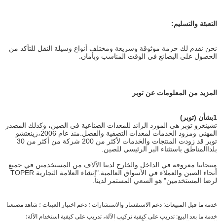
التعبئة والتسليم:
نحن نقدم لك حزمة موثوقة وسريعة ومختلف أنواع وسيلة النقل للتأكد من
الحصول على البضائع في الوقت المناسب وبأمان.
المزيد من المعلومات عن توبر
1بشأن (توبر)
تشينغزو توبر هي المورد الرائد للمعدات الصناعية في الصين، وكذلك المصدر
المهني ومزود الخدمات لمعدات التصفية والفصل.منذ عام 2006،زينغتشو
توبر قد زودت المنتجات والخدمات لأكثر من 200 شركة من أكثر من 30
بلدا
المناطق باستثناء البر الرئيسي للصين.
منتجاتنا معروفة في الداخل والخارج لدينا الآلاف من المستخدمين في جميع
أنحاء الصين والعملاء في الأسواق العالمية."إنشاء العلامة التجارية TOPER
لرضا المستخدمين" هو السعي المستمر لدينا.
خدمة ما قبل المبيعات: دعم الاستفسار والاستشارات ؛ دعم اختبار العينات ؛ شاهد مصنعنا
خدمة ما بعد البيع: تدريب على كيفية تركيب الآلة، تدريب على كيفية استخدام الآلة؛