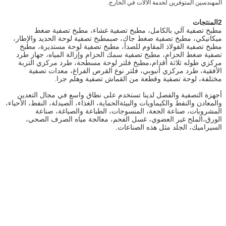
المهندسين المتوفرين لخدمة الآلات في الخارج.
2المنتجات
مطبخ تصفية آلي بالكامل، مطبخ تصفية غشاء، مطبخ تصفية ضغط
ميكانيكي، مطبخ تصفية ضغط جاك، صب
مطبخ تصفية لوحة الحديد والإطار،
مطبخ تصفية الفولاذ المقاوم للصدأ، مطبخ تصفية لوحة مستديرة، مطبخ
تصفية ضغط الحزام، مطبخ تصفية سمك الحزام وإزالة المياه، جهاز طرد
مركزي طوله ثلاثة أقدام،مطبخ فلتر لوحة مسطحة، طرد مركزي التربة
الأفقية، طرد مركزي أنبوبي، فلتر نوع القرص الفراغ، معدات تصفية
مختلفة، لوحة تصفية وقطعة من القماش تصفية وهلم جرا.
أجهزة التصفية والفصل لدينا تستخدم على نطاق واسع في مجال التعدين
والمعادن والنفط والكيماويات والبيئة
الحماية، الغذاء، الصيدلة، النفط، الأحياء،
المشروبات، صناعة الجعة، المنسوجات، الطباعة والصباغة، صناعة
الورق،
الملح غير العضوي، غسل الفحم، معالجة مياه الصرف الصحي،
السيراميك، الجلد مثل هذه الصناعات.