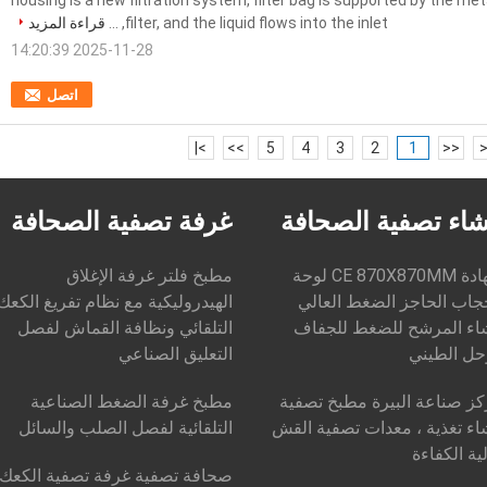
housing is a new filtration system, filter bag is supported by the met
filter, and the liquid flows into the inlet, ...
قراءة المزيد
2025-11-28 14:20:39
اتصل
>|
>>
5
4
3
2
1
<<
|
اء تصفية الصحافة
غرفة تصفية الصحافة
شهادة CE 870X870MM لوحة
مطبخ فلتر غرفة الإغلاق
جاب الحاجز الضغط العالي
الهيدروليكية مع نظام تفريغ الكعك
اء المرشح للضغط للجفاف
التلقائي ونظافة القماش لفصل
حل الطيني
التعليق الصناعي
ز صناعة البيرة مطبخ تصفية
مطبخ غرفة الضغط الصناعية
ء تغذية ، معدات تصفية القش
التلقائية لفصل الصلب والسائل
ية الكفاءة
صحافة تصفية غرفة تصفية الكعك