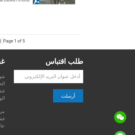
al basket inside
<
Page 1 of 5
طلب اقتباس
غش
الح
غش
أرسلت
الو
مرك
sgs
غشا
عال