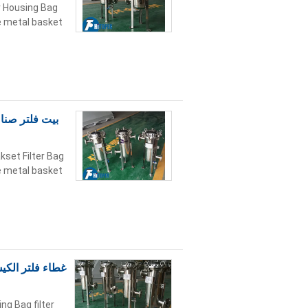
r Housing Bag
he metal basket
بيت فلتر صناع
kset Filter Bag
he metal basket
ng Bag filter