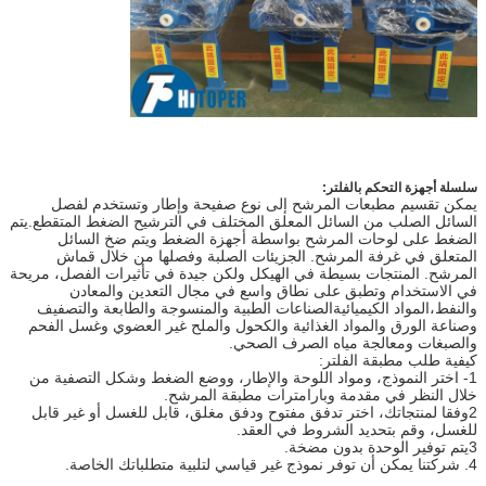
سلسلة أجهزة التحكم بالفلتر:
يمكن تقسيم مطبعات المرشح إلى نوع صفيحة وإطار وتستخدم لفصل
السائل الصلب من السائل المعلق المختلف في الترشيح الضغط المتقطع.يتم
الضغط على لوحات المرشح بواسطة أجهزة الضغط ويتم ضخ السائل
المتعلق في غرفة المرشح. الجزيئات الصلبة وفصلها من خلال قماش
المرشح. المنتجات بسيطة في الهيكل ولكن جيدة في تأثيرات الفصل، مريحة
في الاستخدام وتطبق على نطاق واسع في مجال التعدين والمعادن
والنفط،المواد الكيميائيةالصناعات الطبية والمنسوجة والطابعة والتصفيف
وصناعة الورق والمواد الغذائية والكحول والملح غير العضوي وغسل الفحم
والصبغات ومعالجة مياه الصرف الصحي.
كيفية طلب مطبقة الفلتر:
1- اختر النموذج، ومواد اللوحة والإطار، ووضع الضغط وشكل التصفية من
خلال النظر في مقدمة وبارامترات مطبقة المرشح.
2وفقا لمنتجاتك، اختر تدفق مفتوح ودفق مغلق، قابل للغسل أو غير قابل
للغسل، وقم بتحديد الشروط في العقد.
3يتم توفير الوحدة بدون مضخة.
4. شركتنا يمكن أن توفر نموذج غير قياسي لتلبية متطلباتك الخاصة.