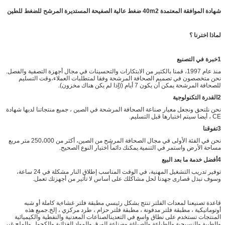
شهادة الموافقة المعتمدة 40m2 ضغط عالية الصفيحة المستديرة المرشح للضغط للطين
لماذا اخترنا ؟
1خبرة في التصنيع
منذ عام 1997، قمنا بالكثير من الابتكارات والتحسينات في مجال أجهزة التصفية والفصل.
نحن متخصصون في تصميم الصحافة المرشحة وفقا لمتطلبات العملاء،وقت التسليم
للصحافة المرشحة يمكن أن يكون 7 أيام ((إذا لم يكن هناك مخزون).
2القدرة التكنولوجية
نحن نلتحق ونجعل معيار صناعة الصحافة المرشحة في الصين ، جميع منتجاتنا لديها شهادة
CE ، أيضا سيتم اختبارها قبل التسليم.
3تفوقنا
نحن في الفئة الأولى في مجال الصحافة المرشح من الصين، أكثر من 250،000 متر مربع
مساحة الأرض واستمر في التنمية.يمكنك دائماً اختيار النوع الصحيح.
4أفضل خدمة ما بعد البيع
توفير تدريب التشغيل المهنية، في الوقت المناسب إطلاق النار مشكلة في 24 ساعة،
وسوف نبذل قصارى جهدنا لحل مشاكلك على أساس لا تأثير من أجهزتك تعمل.
قاعدة تصنيعنا لمعدات الفلتر تنتج بشكل رئيسي مطبقة فلتر غشاءية كاملة أو شبه
أوتوماتيكية ، مطبقة فلتر مدفونة ، مطبقة فلتر حزام ، طرد مركزي ، إلخ.جميع هذه
المنتجات تستخدم على نطاق واسع في التعدينالصناعات المعدنية والنفطية والكيميائية
والطبية والنسيجية والطباعة والصباغة وصناعة الورق والمواد الغذائية والكحول والملح غير