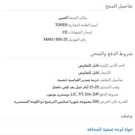
تفاصيل المنتج
مكان المنشأ:
الصين
اسم العلامة التجارية:
TOPER
إصدار الشهادات:
CE
رقم الموديل:
XM40 / 800-25
شروط الدفع والشحن
الحد الأدنى لكمية:
قابل للتفاوض
الأسعار:
قابل للتفاوض
تفاصيل التغليف:
حزمة تصدير القياسية خشبية.
وقت التسليم:
15-20 أيام عمل بعد تلقي دفعتك
شروط الدفع:
L/C, T/T, D/A, D/P, ويسترن يونيون
القدرة على العرض:
300 مجموعة شهريا لمكبس الترشيح ذو اللوحة المستديرة
وصف
جولة لوحة تصفية الصحافة