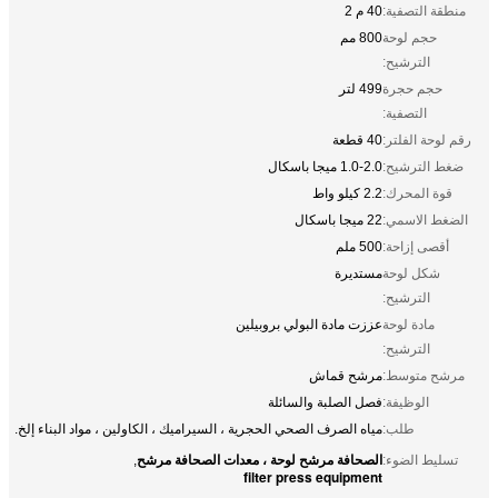
منطقة التصفية:
40 م 2
حجم لوحة
800 مم
الترشيح:
حجم حجرة
499 لتر
التصفية:
رقم لوحة الفلتر:
40 قطعة
ضغط الترشيح:
1.0-2.0 ميجا باسكال
قوة المحرك:
2.2 كيلو واط
الضغط الاسمي:
22 ميجا باسكال
أقصى إزاحة:
500 ملم
شكل لوحة
مستديرة
الترشيح:
مادة لوحة
عززت مادة البولي بروبيلين
الترشيح:
مرشح متوسط:
مرشح قماش
الوظيفة:
فصل الصلبة والسائلة
طلب:
مياه الصرف الصحي الحجرية ، السيراميك ، الكاولين ، مواد البناء إلخ.
الصحافة مرشح لوحة ، معدات الصحافة مرشح
تسليط الضوء:
,
filter press equipment