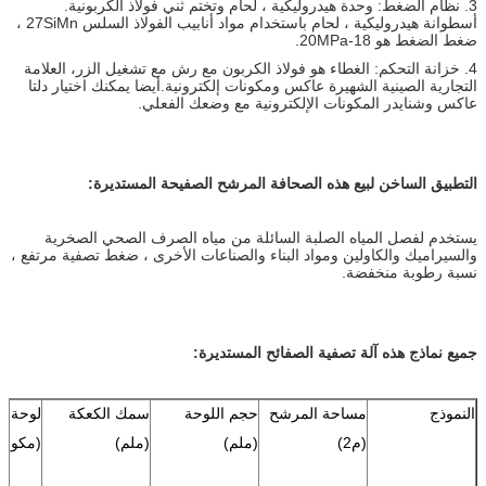
3. نظام الضغط: وحدة هيدروليكية ، لحام وتختم ثني فولاذ الكربونية.
أسطوانة هيدروليكية ، لحام باستخدام مواد أنابيب الفولاذ السلس 27SiMn ،
ضغط الضغط هو 18-20MPa.
4. خزانة التحكم: الغطاء هو فولاذ الكربون مع رش مع تشغيل الزر، العلامة
التجارية الصينية الشهيرة عاكس ومكونات إلكترونية.أيضا يمكنك اختيار دلتا
عاكس وشنايدر المكونات الإلكترونية مع وضعك الفعلي.
التطبيق الساخن لبيع هذه الصحافة المرشح الصفيحة المستديرة:
يستخدم لفصل المياه الصلبة السائلة من مياه الصرف الصحي الصخرية
والسيراميك والكاولين ومواد البناء والصناعات الأخرى ، ضغط تصفية مرتفع ،
نسبة رطوبة منخفضة.
جميع نماذج هذه آلة تصفية الصفائح المستديرة:
النموذج
مساحة المرشح
حجم اللوحة
سمك الكعكة
لوحة ر
(م2)
(ملم)
(ملم)
(مكونا