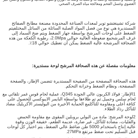
العضوي وغسل الفحم ومعالجة مياه الصرف الصحي.
شركة تشينغتشو توبر لمعدات الصناعة المحدودة مصنعة مطابخ الصفائح
المستديرة هي نوع من فصل المواد الصلبة السائلة من السائل المختلفيتم
الضغط على لوحات المرشح بواسطة جهاز الضغط ويتم ضخ السماد إلى
غرف المرشحمع ضغوطه العالية حوالي 2.0Mpa، رطوبة الكعكة من هذه
الصحافة المرشحة عالية الضغط يمكن أن تعطيك حوالي 18٪.
معلومات مفصلة عن هذه الصحافة المرشح لوحة مستديرة:
هذه الصحافة المصفحة من الصفيحة المستديرة تتضمن الإطار، والصفحة
المصفحة، ونظام الضغط وخزانة التحكم.
1الإطار: فولاذ الكربون عالي الجودة Q345، عملية لحام قوس غمر تلقائي مع
لحام سلس وجميل.ثم تم طلاءها بواسطة البايمر الايبوكسي للحصول على
كثافة أعلى ومقاومة للتآكلمع الحماية الأخيرة من البوليستر الأكريليك مضاد
للتآكل رذاذ الطلاء.
2لوحة المرشح: مادة من البولي بروبلين المقوى مع مقاومة الحمض
والقليات، مضادة للتآكل، غير ضارة، عديمة الطعم، خفيفة الوزن وقوة
عالية.إنتاج باستخدام 5000 طن ضاغط عالي الضغط، يتم اختبار كل لوحات
قبل التسليم تحت ضغط مرتفع 27MPa.