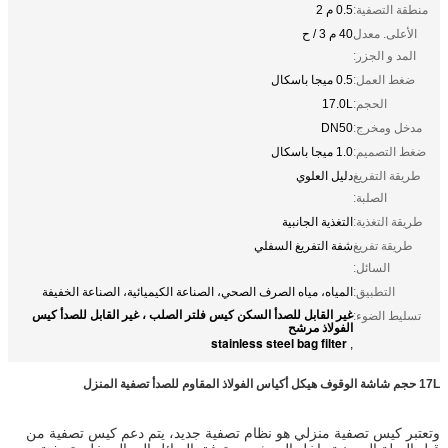
منطقة التصفية:
0.5 م 2
الأعلى. معدل
40 م 3 / ح
المد و الجزر:
ضغط العمل:
0.5 ميجا باسكال
الحجم:
17.0L
مدخل ومخرج:
DN50
ضغط التصميم:
1.0 ميجا باسكال
طريقة التفريغ
دليل العلوي
الصلبة:
طريقة التغذية:
التغذية الجانبية
طريقة تفريغ
شفة التفريغ السفلي
السائل:
التطبيق:
المياه، مياه الصرف الصحي، الصناعة الكيميائية، الصناعة الخفيفة
غير القابل للصدأ السكن كيس فلتر الصلب ، غير القابل للصدأ كيس
تسليط الضوء:
الفولاذ مرشح
stainless steel bag filter
,
17L حجم شاشة الوقوف هيكل أكياس الفولاذ المقاوم للصدأ تصفية المنزل
وتعتبر كيس تصفية منزلي هو نظام تصفية جديد، يتم دعم كيس تصفية من