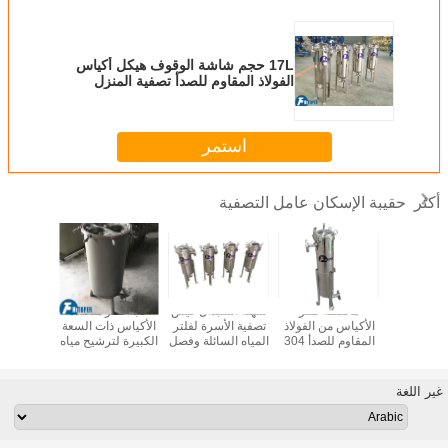
17L حجم شاشة الوقوف هيكل أكياس
الفولاذ المقاوم للصدأ تصفية المنزل
استمر
حقيبة الإسكان عامل التصفية
أكثر
 حجم الفولاذ
محفظة فلتر
سهلة استبدال كيس
علبة فلتر متعددة
غطاء فلت
وم للصدأ
الأكياس من الفولاذ
تصفية الأسرة لفلتر
الأكياس ذات السعة
الصناعي 
يبة واحدة
المقاوم للصدأ 304
المياه السائلة وفصل
الكبيرة لترشيح مياه
الترشيح 
سلة معدنية
لإنتاج تصفية صناعة
الصرف الصحي
النشويات
غير اللغة