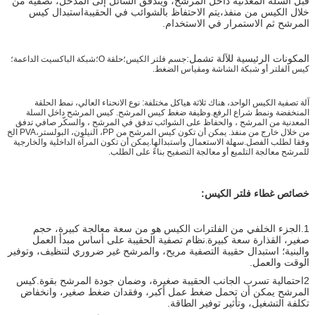
قبل السلة المعدنية داخل المرشح، ويتدفق السائل إلى المدخل، تصفية من
خلال الكيس من منفذ،يتم الاحتفاظ بالشوائب في الحقيبةاستبدال كيس
المرشح ثم الاستمرار في الاستخدام.
المكونات الرئيسية للآلة تشمل:
جسم فلتر الكيس؛حلقة O؛شبكة الباكسيت الداعمة؛
كيس الفلتر أو شبكة الشاشة ومقياس الضغط.
آلة تصفية الكيس الواحد، هناك ثلاثة هياكل مختلفة: نوع الانحناء العالي، نمط الحلقة
المنخفضة ونمط شراع الرفع.وظيفة ضغط كيس المرشح. كيس المرشح داخل السلة
المعدنية من المرشح ، والحفاظ على الشوائب تدفق في المرشح ، والسكّر صافي تدفق
من خلال خارج من منفذ. يمكن أن تكون كيس المرشح من PP، النيلون، البولستر،PVA الخ
وفقا لطلب الفصل.سهلة الاستعمال واستبدالها.يمكن أن تكون المرآة الداخلية والخارجية
للمرشح معالجة التلميع أو معالجة التصفيح بناءً على الطلب.
خصائص غطاء فلتر الكيس:
1.الجزء الخلفي من الفلترات الكيس هو من سعة معالجة كبيرة، حجم
صغير، القذارة سعة كبيرة
نظام تصفية الحقيبة على أساس مبدأ العمل
.
والبنية؛ استبدال حقيبة التصفية مريح، والمرشح غير ضروري لتنظيف، وتوفير
الوقت والعمل.
2احتمالية تسرب الجانب الحقيبة صغيرة، وضمان جودة المرشح بقوة.
كيس
المرشح يمكن أن تحمل ضغط عمل أكبر، وفقدان ضغط صغير، وانخفاض
تكلفة التشغيل، وتأثير توفير الطاقة.