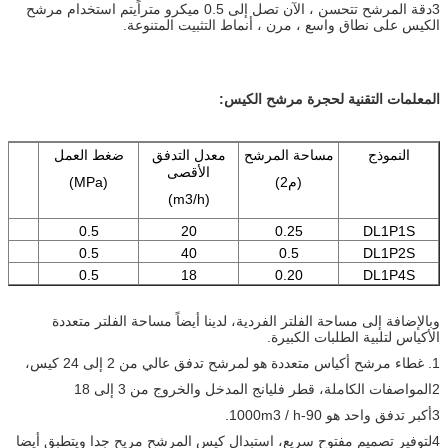
3دقة المرشح تتحسن ، الآن تصل إلى 0.5 ميكرو متراً
يتم استخدام مرشح
الكيس على نطاق واسع ، مرن ، أنماط التثبيت المتنوعة.
المعلمات التقنية لحجرة مرشح الكيس:
النموذج
مساحة المرشح
معدل التدفق
ضغط العمل
ا
الأقصى
(م2)
(MPa)
(m3/h)
0.5
20
0.25
DL1P1S
0
0.5
40
0.5
DL1P2S
0.5
18
0.20
DL1P4S
وبالإضافة إلى مساحة الفلتر الفردية، لدينا أيضاً مساحة الفلتر متعددة
الأكياس لتلبية الطلبات الكبيرة.
1. غطاء مرشح أكياس متعددة هو لمرشح تدفق عالي من 2 إلى 24 كيس،
2المواصفات الكاملة، قطر فليانج المدخل والخروج من 3 إلى 18
3أكبر تدفق واحد هو 90-1000m3 / h.
4لتوفير تصميم مفتوح سريع، استبدال كيس المرشح مريح جدا ويتطبق أيضا