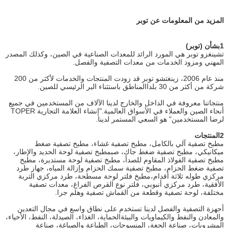
المزيد من المعلومات عن توبر
1بشأن (توبر)
تشينغزو توبر هي المورد الرائد للمعدات الصناعية في الصين، وكذلك المصدر
المهني ومزود الخدمات من معدات التصفية والفصل.
منذ عام 2006، زينغتشو توبر قد زودت المنتجات والخدمات لأكثر من 200
شركة من أكثر من 30 بلدا
المناطق باستثناء البر الرئيسي للصين.
منتجاتنا معروفة في الداخل والخارج لدينا الآلاف من المستخدمين في جميع
أنحاء الصين والعملاء في الأسواق العالمية."إنشاء العلامة التجارية TOPER
لرضا المستخدمين" هو السعي المستمر لدينا.
2المنتجات
مطبخ تصفية آلي بالكامل، مطبخ تصفية غشاء، مطبخ تصفية ضغط
ميكانيكي، مطبخ تصفية ضغط جاك، صب
مطبخ تصفية لوحة الحديد والإطار،
مطبخ تصفية الفولاذ المقاوم للصدأ، مطبخ تصفية لوحة مستديرة، مطبخ
تصفية ضغط الحزام، مطبخ تصفية سمك الحزام وإزالة المياه، جهاز طرد
مركزي طوله ثلاثة أقدام،مطبخ فلتر لوحة مسطحة، طرد مركزي التربة
الأفقية، طرد مركزي أنبوبي، فلتر نوع القرص الفراغ، معدات تصفية
مختلفة، لوحة تصفية وقطعة من القماش تصفية وهلم جرا.
أجهزة التصفية والفصل لدينا تستخدم على نطاق واسع في مجال التعدين
والمعادن والنفط والكيماويات والبيئة
الحماية، الغذاء، الصيدلة، النفط، الأحياء،
المشروبات، صناعة الجعة، المنسوجات، الطباعة والصباغة، صناعة