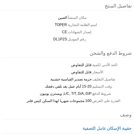
تفاصيل المنتج
مكان المنشأ:
الصين
اسم العلامة التجارية:
TOPER
إصدار الشهادات:
CE
رقم الموديل:
DL1P2S
شروط الدفع والشحن
الحد الأدنى لكمية:
قابل للتفاوض
الأسعار:
قابل للتفاوض
تفاصيل التغليف:
حزمة تصدير القياسية خشبية.
وقت التسليم:
15-20 أيام عمل بعد تلقي دفعتك
شروط الدفع:
L/C, T/T, D/A, D/P, ويسترن يونيون
القدرة على العرض:
100 مجموعات شهريا لهذا السكن كيس فلتر
وصف
حقيبة الإسكان عامل التصفية