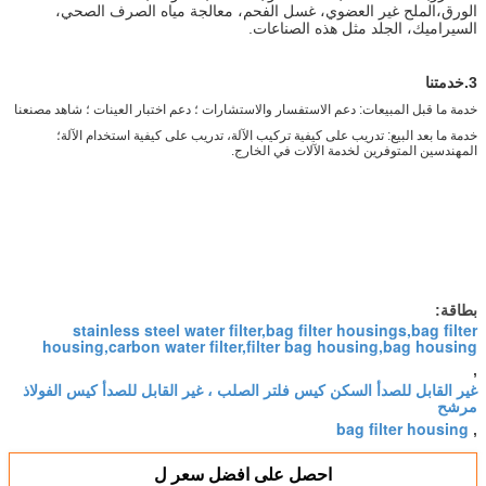
الورق،
الملح غير العضوي، غسل الفحم، معالجة مياه الصرف الصحي،
السيراميك، الجلد مثل هذه الصناعات.
3.خدمتنا
خدمة ما قبل المبيعات: دعم الاستفسار والاستشارات ؛ دعم اختبار العينات ؛ شاهد مصنعنا
خدمة ما بعد البيع: تدريب على كيفية تركيب الآلة، تدريب على كيفية استخدام الآلة؛
المهندسين المتوفرين لخدمة الآلات في الخارج.
بطاقة:
stainless steel water filter,bag filter housings,bag filter
housing,carbon water filter,filter bag housing,bag housing
,
غير القابل للصدأ السكن كيس فلتر الصلب ، غير القابل للصدأ كيس الفولاذ
مرشح
bag filter housing
,
احصل على افضل سعر ل