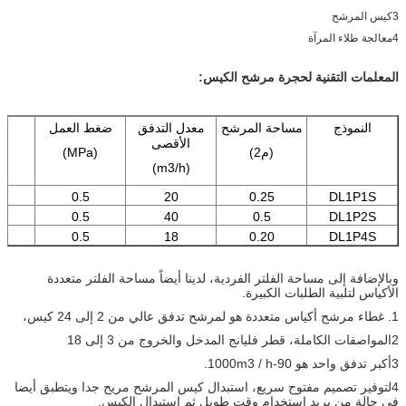
3كيس المرشح
4معالجة طلاء المرآة
المعلمات التقنية لحجرة مرشح الكيس:
النموذج
مساحة المرشح
معدل التدفق
ضغط العمل
ا
الأقصى
(م2)
(MPa)
(m3/h)
0.5
20
0.25
DL1P1S
0
0.5
40
0.5
DL1P2S
0.5
18
0.20
DL1P4S
وبالإضافة إلى مساحة الفلتر الفردية، لدينا أيضاً مساحة الفلتر متعددة
الأكياس لتلبية الطلبات الكبيرة.
1. غطاء مرشح أكياس متعددة هو لمرشح تدفق عالي من 2 إلى 24 كيس،
2المواصفات الكاملة، قطر فليانج المدخل والخروج من 3 إلى 18
3أكبر تدفق واحد هو 90-1000m3 / h.
4لتوفير تصميم مفتوح سريع، استبدال كيس المرشح مريح جدا ويتطبق أيضا
في حالة من يريد استخدام وقت طويل ثم استبدال الكيس.