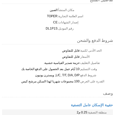
مكان المنشأ:
الصين
اسم العلامة التجارية:
TOPER
إصدار الشهادات:
CE
رقم الموديل:
DL1P1S
شروط الدفع والشحن
الحد الأدنى لكمية:
قابل للتفاوض
الأسعار:
قابل للتفاوض
تفاصيل التغليف:
حزمة تصدير القياسية خشبية.
وقت التسليم:
10 أيام عمل بعد الحصول على الدفع الخاصة بك
شروط الدفع:
L/C, T/T, D/A, D/P, ويسترن يونيون
القدرة على العرض:
100 مجموعات شهريا لهذا السكن مرشح كيس
وصف
حقيبة الإسكان عامل التصفية
منطقة التصفية:
0.25 م2