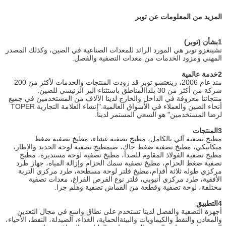
المزيد من المعلومات عن توبر
1بشأن (توبر)
تشينغزو توبر هي المورد الرائد للمعدات الصناعية في الصين، وكذلك المصدر
المهني ومزود الخدمات من معدات التصفية والفصل.
2خدمة عالمية
منذ عام 2006، زينغتشو توبر قد زودت المنتجات والخدمات لأكثر من 200
شركة من أكثر من 30 بلدا
المناطق باستثناء البر الرئيسي للصين.
منتجاتنا معروفة في الداخل والخارج لدينا الآلاف من المستخدمين في جميع
أنحاء الصين والعملاء في الأسواق العالمية."إنشاء العلامة التجارية TOPER
لرضا المستخدمين" هو السعي المستمر لدينا.
3المنتجات
مطبخ تصفية آلي بالكامل، مطبخ تصفية غشاء، مطبخ تصفية ضغط
ميكانيكي، مطبخ تصفية ضغط جاك، صب
مطبخ تصفية لوحة الحديد والإطار،
مطبخ تصفية الفولاذ المقاوم للصدأ، مطبخ تصفية لوحة مستديرة، مطبخ
تصفية ضغط الحزام، مطبخ تصفية سمك الحزام وإزالة المياه، جهاز طرد
مركزي طوله ثلاثة أقدام،مطبخ فلتر لوحة مسطحة، طرد مركزي التربة
الأفقية، طرد مركزي أنبوبي، فلتر نوع القرص الفراغ، معدات تصفية
مختلفة، لوحة تصفية وقطعة من القماش تصفية وهلم جرا.
4التطبيق
أجهزة التصفية والفصل لدينا تستخدم على نطاق واسع في مجال التعدين
والمعادن والنفط والكيماويات والبيئة
الحماية، الغذاء، الصيدلة، النفط، الأحياء،