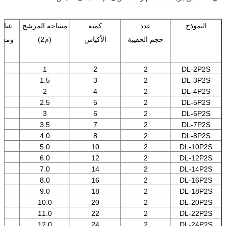
النموذج
عدد
كمية
مساحة المرشح
عيار
حجم الحقيبة
الأكياس
(م2)
ومخر
0
1
2
2
DL-2P2S
0
1.5
3
2
DL-3P2S
0
2
4
2
DL-4P2S
0
2.5
5
2
DL-5P2S
0
3
6
2
DL-6P2S
0
3.5
7
2
DL-7P2S
0
4.0
8
2
DL-8P2S
0
5.0
10
2
DL-10P2S
0
6.0
12
2
DL-12P2S
0
7.0
14
2
DL-14P2S
0
8.0
16
2
DL-16P2S
0
9.0
18
2
DL-18P2S
0
10.0
20
2
DL-20P2S
0
11.0
22
2
DL-22P2S
0
12.0
24
2
DL-24P2S