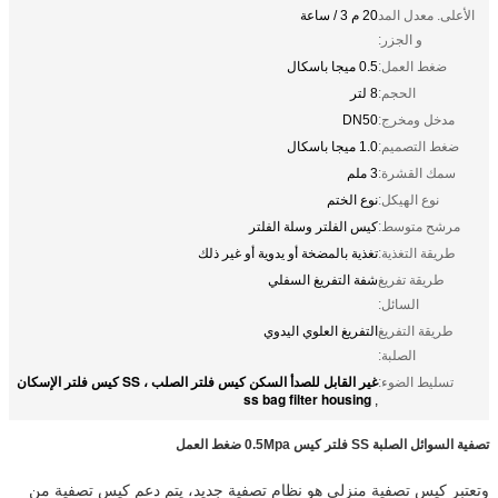
الأعلى. معدل المد
20 م 3 / ساعة
و الجزر:
ضغط العمل:
0.5 ميجا باسكال
الحجم:
8 لتر
مدخل ومخرج:
DN50
ضغط التصميم:
1.0 ميجا باسكال
سمك القشرة:
3 ملم
نوع الهيكل:
نوع الختم
مرشح متوسط:
كيس الفلتر وسلة الفلتر
طريقة التغذية:
تغذية بالمضخة أو يدوية أو غير ذلك
طريقة تفريغ
شفة التفريغ السفلي
السائل:
طريقة التفريغ
التفريغ العلوي اليدوي
الصلبة:
غير القابل للصدأ السكن كيس فلتر الصلب ، SS كيس فلتر الإسكان
تسليط الضوء:
ss bag filter housing
,
تصفية السوائل الصلبة SS فلتر كيس 0.5Mpa ضغط العمل
وتعتبر كيس تصفية منزلي هو نظام تصفية جديد، يتم دعم كيس تصفية من