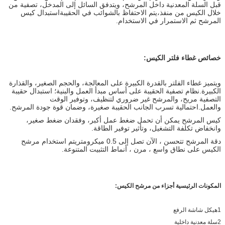
قبل السلة المعدنية داخل المرشح، ويتدفق السائل إلى المدخل، تصفية من
خلال الكيس من منفذ،يتم الاحتفاظ بالشوائب في الحقيبةاستبدال كيس
المرشح ثم الاستمرار في الاستخدام.
خصائص غطاء فلتر الكيس:
ويتميز غطاء الفلتر بالقدرة الكبيرة على المعالجة، والحجم الصغير، والقذارة
الكبيرة.
نظام تصفية الحقيبة على أساس مبدأ العمل والبنية؛ استبدال حقيبة
التصفية مريح، والمرشح غير ضروري لتنظيف، وتوفير الوقت
والعمل.
احتمالية تسرب الجانب الحقيبة صغيرة، وضمان قوة جودة المرشح.
كيس المرشح يمكن أن تحمل ضغط عمل أكبر، وفقدان ضغط صغير،
وانخفاض تكلفة التشغيل، وتأثير توفير الطاقة.
دقة المرشح تتحسن ، الآن تصل إلى 0.5 ميكرومتر
يتم استخدام مرشح
الكيس على نطاق واسع ، مرن ، أنماط التثبيت المتنوعة.
المكونات الرئيسية أجزاء من مرشح الكيس:
1هيكل شاشة الرفع
2سلة معدنية داخلية