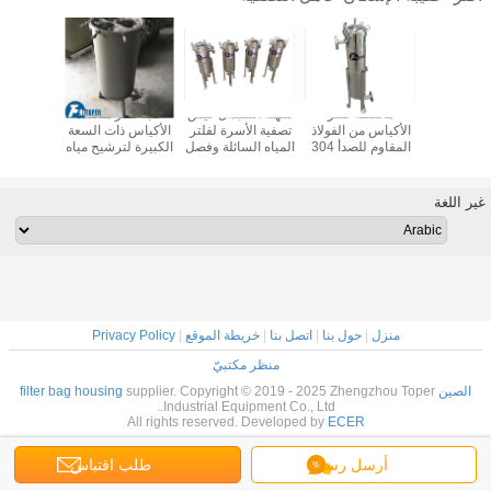
 حجم الفولاذ
محفظة فلتر
سهلة استبدال كيس
علبة فلتر متعددة
غطاء فلت
وم للصدأ
الأكياس من الفولاذ
تصفية الأسرة لفلتر
الأكياس ذات السعة
الصناعي 
يبة واحدة
المقاوم للصدأ 304
المياه السائلة وفصل
الكبيرة لترشيح مياه
الترشيح 
سلة معدنية
لإنتاج تصفية صناعة
الصرف الصحي
النشويات
غير اللغة
منزل
|
حول بنا
|
اتصل بنا
|
خريطة الموقع
|
Privacy Policy
منظر مكتبيّ
الصين filter bag housing
supplier. Copyright © 2019 - 2025 Zhengzhou Toper
Industrial Equipment Co., Ltd..
All rights reserved. Developed by
ECER
أرسل رسالة
طلب اقتباس