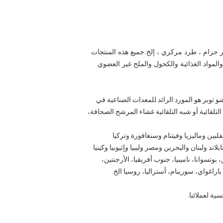
ر حزام ، طرد مركزي ، إلخ.جميع هذه المنتجات
المواد الغذائية والكحول والملح غير العضوي
شينغتشو توبر هو المورد الرائد للمعدات الصناعية في
تلقائية أو شبه التلقائية غشاء المرشح الصحافة،
والفلبين وماليزيا وفيتنام وسنغافورة وتركيا
د ولبنان والبحرين ومصر وليبيا وإثيوبيا وكينيا
 بوتسوانا، ناميبيا، جنوب أفريقيا، الأرجنتين،
 باراغواي، سورينام، أستراليا، روسيا الخ.
ة لعملائنا.