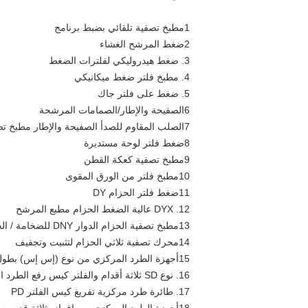
1مطبخ تصفية تلقائي بضبط برنامج
2ضغط المرشح الغشاء
3. ضغط هيدروليكي لفلترات الضغط
4. مطبخ فلتر ضغط ميكانيكي
5. ضغط على فلتر جاك
6الصفيحة والإطار/الصمامات المرشحة
7الصلب المقاوم للصدأ الصفيحة والإطار مطبخ تصفية
8ضغط فلتر لوحة مستديرة
9مطبخ تصفية كعكة القطن
10مطبخ فلتر من الورق المقوى
11ضغط فلتر الحزام DY
12. DYX عالية الضغط الحزام مطبع المرشح
13مطبخ تصفية الحزام الدوار DNY للضخامة / الجفاف
14محرك تصفية ثلاثي الحزام لتثبيت وتجفيف
15أجهزة الطرد المركزي من نوع (إس إس) بطول ثلاثة أقدام
16. نوع SD ثلاثة أقدام والفلتر كيس رفع الطرد المركزي
17. طائرة طرد مركزية تفريغ كيس الفلتر PD