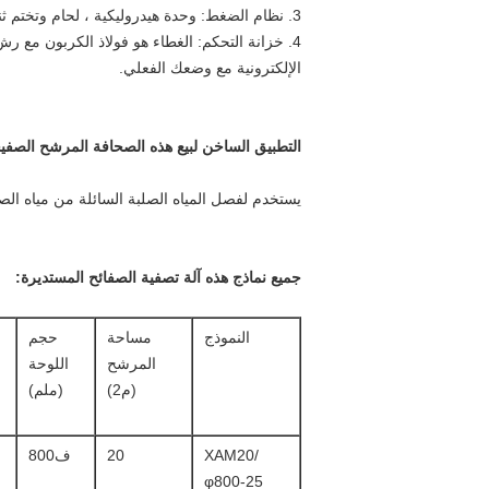
3. نظام الضغط: وحدة هيدروليكية ، لحام وتختم ثني فولاذ الكربونية. أسطوانة هيدروليكية ، لحام باستخدام مواد أنابيب الفولاذ السلسة 27SiMn ، ضغط الضغط 18-20MPa.
4. خزانة التحكم: الغطاء هو فولاذ الكربون مع ر
الإلكترونية مع وضعك الفعلي.
التطبيق الساخن لبيع هذه الصحافة المرشح الصفي
يستخدم لفصل المياه الصلبة السائلة من مياه ال
جميع نماذج هذه آلة تصفية الصفائح المستديرة:
النموذج
مساحة
حجم
المرشح
اللوحة
(م2)
(ملم)
XAM20/
20
ف800
φ800-25