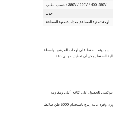
380V / 220V / 400-450V / حسب الطلب
جديد
لوحة تصفية الصحافة
,
معدات تصفية الصحافة
ف السماديتم الضغط على لوحات المرشح بواسطة
سطة البايمر الايبوكسي للحصول على كثافة أعلى ومقاومة
2لوحة المرشح: مادة من البولي بروبلين المقوى مع مقاومة الحمض والقليات، مضادة للتآكل، غير ضارة، عديمة الطعم، خفيفة الوزن وقوة عالية.إنتاج باستخدام 5000 طن ضاغط