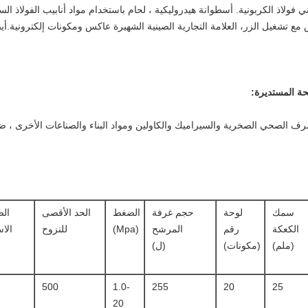
ش مع تشغيل الزر، العلامة التجارية الصينية الشهيرة عاكس ومكونات إلكترونية.أي
حة المستديرة:
صرف الصحي الصخرية والسيراميك والكاولين ومواد البناء والصناعات الأخرى ،
سمك
لوحة
حجم غرفة
الضغط
الحد الأقصى
ال
الكعكة
رقم
المرشح
(Mpa)
للنزوح
الا
(ملم)
(مكونات)
(ل)
500
1.0-
255
20
25
20