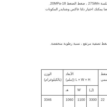
ضا يمكنك اختيار دلتا عاكس وشنايدر المكونات
 ضغط تصفية مرتفع ، نسبة رطوبة منخفضة.
ضغط
الأبعاد
الوزن
سمي
L × W × H ((ملم)
(بالكيلوغرام)
(ل)
W
هـ
3346
1060
1100
3300
22