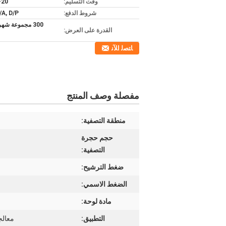
وقت التسليم:
15-20 أيام عمل 
شروط الدفع:
T/T, D/A, D/P
300 مجموعة شه
القدرة على العرض:
ﺎﺘﺼﻟ ﺍﻶﻧ
مفصلة وصف المنتج
منطقة التصفية:
حجم حجرة
التصفية:
ضغط الترشيح:
الضغط الاسمي:
مادة لوحة:
التطبيق:
معالج