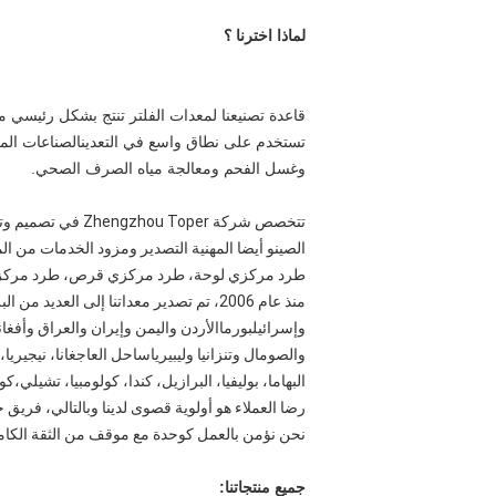
لماذا اخترنا ؟
قاعدة تصنيعنا لمعدات الفلتر تنتج بشكل رئيسي م
تستخدم على نطاق واسع في التعدينالصناعات المعدن
وغسل الفحم ومعالجة مياه الصرف الصحي.
تتخصص شركة oper
الصينو أيضا المهنية التصدير ومزود الخدمات من ال
طرد مركزي لوحة، طرد مركزي قرص، طرد مركزي د
منذ عام 2006، تم تصدير معداتنا إلى الع
وإسرائيلبورماالأردن واليمن وإيران والعراق وأفغانس
والصومال وتنزانيا وليبيرياساحل العاجغانا، نيجيريا، 
البهاما، بوليفيا، البرازيل، كندا، كولومبيا، تشيلي،ك
رضا العملاء هو أولوية قصوى لدينا وبالتالي، فريق
نحن نؤمن بالعمل كوحدة مع موقف من الثقة الكاملة
جميع منتجاتنا: