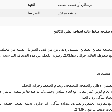
برتقالي أو حسب الطلب
الجهد:
مرشح قماش
الشروط:
 مصنعة مطابخ الصفائح المستديرة هي نوع من فصل السوائل الصلبة من مختل
افة المرشحة عالية الضغط يمكن أن تعطيك حوالي 18٪.
مستديرة:
ضمن الإطار، والصفحة المصفحة، ونظام الضغط وخزانة التحكم.
 فولاذ الكربون عالي الجودة Q345، عملية لحام قوس غمر تلقائي مع لحام سلس وجميل.ثم تم طلاءها بوا
ضاد للتآكل رذاذ الطلاء.
 ضغط مرتفع 27MPa.