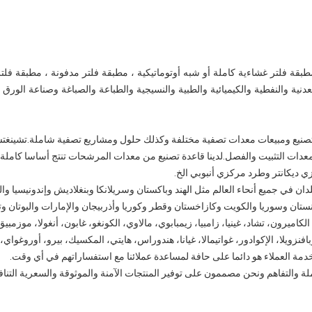
طبقة فلتر غشاءية كاملة أو شبه أوتوماتيكية ، مطبقة فلتر مدفونة ، مطبقة فلت
ية والنفطية والكيميائية والطبية والنسيجية والطباعة والصباغة وصناعة الورق و
Zhengzhou T في تصميم وتصنيع ومبيعات معدات تصفية مختلفة وكذلك حلول ومشاريع تصفية شاملة.ت
معدات التثبيت والفصل.لدينا قاعدة تصنيع من معدات المرشحات تنتج أساسا كاملة ال
يكانتر وطرد مركزي أنبوبي الخ.
ديد من البلدان في جميع أنحاء العالم مثل الهند وباكستان وسريلانكا وبنغلاديش وإندونيسيا 
تان وسوريا والكويت وكازاخستان وقطر وكوريا وأذربيجان والإمارات والبوتان وتايلان
الكاميرون، تشاد، غينيا، زامبيا، زيمبابوي، مالاوي، الكونغو، غابون، أنغولا، موزمبيق،
وبافنزويلا، الإكوادور، غواتيمالا، غيانا، هندوراس، هايتي، المكسيك، بيرو، أوروغواي،
 خدمة العملاء هو دائما على حافة لمساعدة عملائنا مع استفساراتهم في أي وقت.
 والتفاهم ونحن مصممون على توفير المنتجات الآمنة والموثوقة والسعرية التنافسي