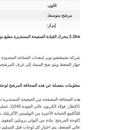
اللون:
مرشح متوسط:
إبراز:
2.2kw محرك القيادة الصفيحة المستديرة مطبع مع صفيحة ضغط عالية لجفاف الطين الكالين
شركة تشينغتشو توبر لمعدات الصناعة المحدودة
جهاز الضغط ويتم ضخ السماد إلى غرف المرشحمع ضغوطه العالية حوالي 2.0Mpa، رطوبة الكعكة من هذه الصح
معلومات مفصلة عن هذه الصحافة المرشح لوحة 
هذه الصحافة المصفحة من الصفيحة المستديرة تت
1الإطار:
للتآكلمع الحماية الأخيرة من البوليستر الأكريليك م
عالي الضغط، يتم اختبار كل لوحات قبل التسليم تحت