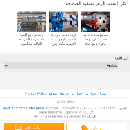
الحديد الزهر تصفية الصحافة
أكثر
صغير من
مطبخ تصفية حديد
لوحة ضغط مرشح
لوحة ترشيح المواد
الصفيحة
زهر ، فلتر ،
صب عالي درجة
الحديد الزهر شبه
ذات درجة الحرارة
والإطار
يدروليكي
الحرارة مع حياة
الأوتوماتيكية ونوع
العالية ومكبس
الصحافة ا
ارة عالية ،
طويلة وضغط مرتفع
الإطار لفصل
مرشح الإطار مع
في ص
51 لتر
للصناعة الكيميائية
السوائل الصلبة
لوحة تصفية الحديد
البتروك
الزهر
للفصل 
غير اللغة
الس
منزل
|
حول بنا
|
اتصل بنا
|
خريطة الموقع
|
Privacy Policy
منظر مكتبيّ
الصين plate and frame filter press
supplier. Copyright © 2019 - 2025 Zhengzhou
Toper Industrial Equipment Co., Ltd..
All rights reserved. Developed by
ECER
أرسل رسالة
طلب اقتباس