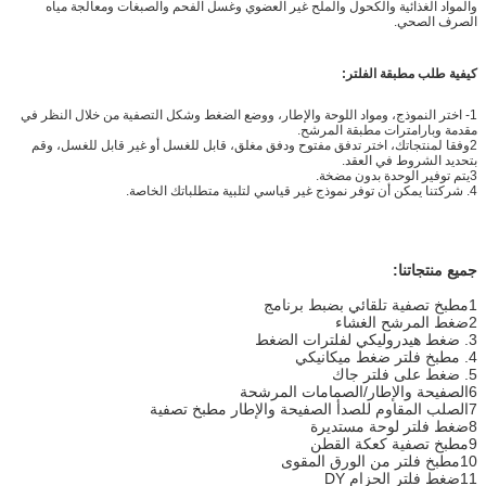
والمواد الغذائية والكحول والملح غير العضوي وغسل الفحم والصبغات ومعالجة مياه
الصرف الصحي.
كيفية طلب مطبقة الفلتر:
1- اختر النموذج، ومواد اللوحة والإطار، ووضع الضغط وشكل التصفية من خلال النظر في
مقدمة وبارامترات مطبقة المرشح.
2وفقا لمنتجاتك، اختر تدفق مفتوح ودفق مغلق، قابل للغسل أو غير قابل للغسل، وقم
بتحديد الشروط في العقد.
3يتم توفير الوحدة بدون مضخة.
4. شركتنا يمكن أن توفر نموذج غير قياسي لتلبية متطلباتك الخاصة.
جميع منتجاتنا:
1مطبخ تصفية تلقائي بضبط برنامج
2ضغط المرشح الغشاء
3. ضغط هيدروليكي لفلترات الضغط
4. مطبخ فلتر ضغط ميكانيكي
5. ضغط على فلتر جاك
6الصفيحة والإطار/الصمامات المرشحة
7الصلب المقاوم للصدأ الصفيحة والإطار مطبخ تصفية
8ضغط فلتر لوحة مستديرة
9مطبخ تصفية كعكة القطن
10مطبخ فلتر من الورق المقوى
11ضغط فلتر الحزام DY