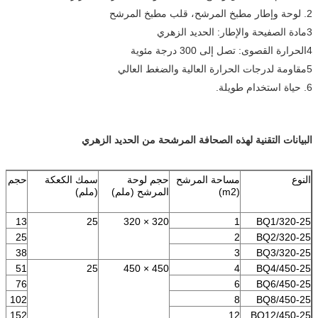
2. لوحة وإطار مطبخ المرشح، قلب مطبخ المرشح
3مادة الصفيحة والإطار: الحديد الزهري
4الحرارة القصوى: تصل إلى 300 درجة مئوية
5مقاومة لدرجات الحرارة العالية والضغط العالي
6. حياة استخدام طويلة.
البيانات التقنية لهذه الصحافة المرشحة من الحديد الزهري
النوع
مساحة المرشح
حجم لوحة
سمك الكعكة
حجم الغ
(m2)
المرشح (ملم)
(ملم)
13
25
320 × 320
1
BQ1/320-25
25
2
BQ2/320-25
38
3
BQ3/320-25
51
25
450 × 450
4
BQ4/450-25
76
6
BQ6/450-25
102
8
BQ8/450-25
152
12
BQ12/450-25