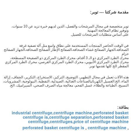
مقدمة شركتنا --- توبر:
توبر متخصصة في مجال المرشحات والفصل، الذين لديهم خبرة تزيد عن 10 سنوات،
وتوفير نظام المعالجة المهنية
على أساس متطلبات المرشحات للعميل.
في الوقت الحاضر المنتجات المستخدمة على نطاق واسع مثل آلة تصفية غرفة
الصحافة،الجهاز الصفائح غشاء الصحافة،الصفائح الإطار الصفائح الصحافة،الجهاز الصفائح
حزام
محرك الطرد المركزي ذو الـ 3 أقدام، محرك الطرد المركزي ذو الصفيحة المسطحة،
محرك الطرد المركزي الأنبوبي، محرك الطرد المركزي القرصي، محرك الطرد المركزي
المقطر الخ كلها تقدمها توبر.
هذه الآلات تعمل في مجال التطهير، التوضيح، التركيز، الاستخراج، التكرير، الجفاف، إزالة
الماء، الخ.الغسيل الكهربائيالصناعات الغذائية، الصيدلية، النفطية، البيولوجية، المشروبات،
النسيج، الطباعة والطلاء، غسل الفحم، معالجة مياه الصرف الصحي، السيراميك، الخ.
بطاقة:
industrial centrifuge,centrifuge machine,perforated basket
centrifuge is,centrifuge separation,perforated basket
centrifuge,centrifuges,price of centrifuge machine
perforated basket centrifuge is
centrifuge machine
,
,