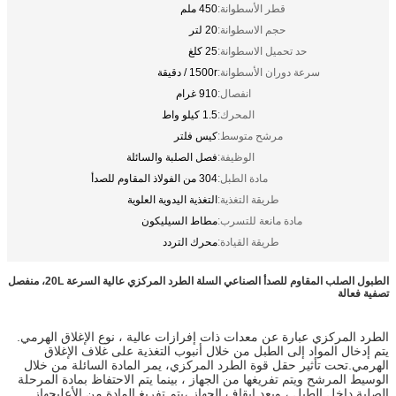
قطر الأسطوانة:
450 ملم
حجم الاسطوانة:
20 لتر
حد تحميل الاسطوانة:
25 كلغ
سرعة دوران الأسطوانة:
1500r / دقيقة
انفصال:
910 غرام
المحرك:
1.5 كيلو واط
مرشح متوسط:
كيس فلتر
الوظيفة:
فصل الصلبة والسائلة
مادة الطبل:
304 من الفولاذ المقاوم للصدأ
طريقة التغذية:
التغذية اليدوية العلوية
مادة مانعة للتسرب:
مطاط السيليكون
طريقة القيادة:
محرك التردد
الطبول الصلب المقاوم للصدأ الصناعي السلة الطرد المركزي عالية السرعة 20L، منفصل
تصفية فعالة
الطرد المركزي عبارة عن معدات ذات إفرازات عالية ، نوع الإغلاق الهرمي.
يتم إدخال المواد إلى الطبل من خلال أنبوب التغذية على غلاف الإغلاق
الهرمي.تحت تأثير حقل قوة الطرد المركزي، يمر المادة السائلة من خلال
الوسيط المرشح ويتم تفريغها من الجهاز ، بينما يتم الاحتفاظ بمادة المرحلة
الصلبة داخل الطبل ، وبعد إيقاف الجهاز ،يتم تفريغ المادة من الأعلىجهاز