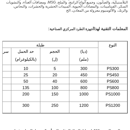
البلاستيكية، والصابون، وجميع أنواع الراتنج، والملح، MSG، ومضافات الغذاء، والنشويات
السكر، الفيتامينات، والمضادات الحيوية، المبيدات الحشرية والحشرات، والنحاس،
والزنك، والألومنيوم معزولة من المعادن، الخ
المعلمات التقنية لهذا
:
أجهزة الطرد المركزي الصناعية
النوع
طبلة
(ديا)
الحجم
حد الحمل
سرعة 
(ملم)
(ل)
(بالكيلوغرام)
(r/min)
0
10
5
300
PS300
0
25
20
450
PS450
0
50
40
600
PS600
0
135
100
800
PS800
0
200
150
1000
PS1000
0
300
250
1200
PS1200