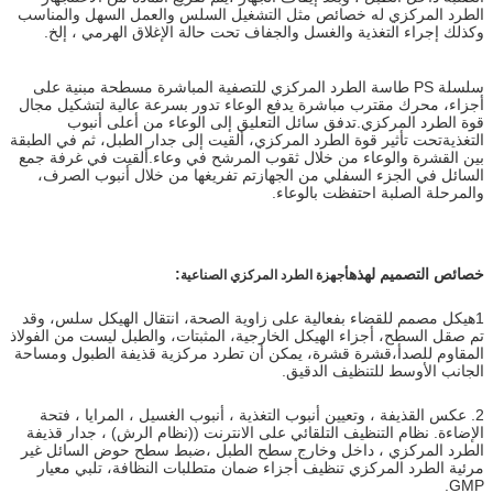
الطرد المركزي له خصائص مثل التشغيل السلس والعمل السهل والمناسب
وكذلك إجراء التغذية والغسل والجفاف تحت حالة الإغلاق الهرمي ، إلخ.
سلسلة PS طاسة الطرد المركزي للتصفية المباشرة مسطحة مبنية على
أجزاء، محرك مقترب مباشرة يدفع الوعاء تدور بسرعة عالية لتشكيل مجال
قوة الطرد المركزي.تدفق سائل التعليق إلى الوعاء من أعلى أنبوب
التغذيةتحت تأثير قوة الطرد المركزي، ألقيت إلى جدار الطبل، ثم في الطبقة
بين القشرة والوعاء من خلال ثقوب المرشح في وعاء.ألقيت في غرفة جمع
السائل في الجزء السفلي من الجهازتم تفريغها من خلال أنبوب الصرف،
والمرحلة الصلبة احتفظت بالوعاء.
خصائص التصميم لهذه
:
أجهزة الطرد المركزي الصناعية
1هيكل مصمم للقضاء بفعالية على زاوية الصحة، انتقال الهيكل سلس، وقد
تم صقل السطح، أجزاء الهيكل الخارجية، المثبتات، والطبل ليست من الفولاذ
المقاوم للصدأ،قشرة قشرة، يمكن أن تطرد مركزية قذيفة الطبول ومساحة
الجانب الأوسط للتنظيف الدقيق.
2. عكس القذيفة ، وتعيين أنبوب التغذية ، أنبوب الغسيل ، المرايا ، فتحة
الإضاءة. نظام التنظيف التلقائي على الانترنت ((نظام الرش) ، جدار قذيفة
الطرد المركزي ، داخل وخارج سطح الطبل ،ضبط سطح حوض السائل غير
مرئية الطرد المركزي تنظيف أجزاء ضمان متطلبات النظافة، تلبي معيار
GMP.