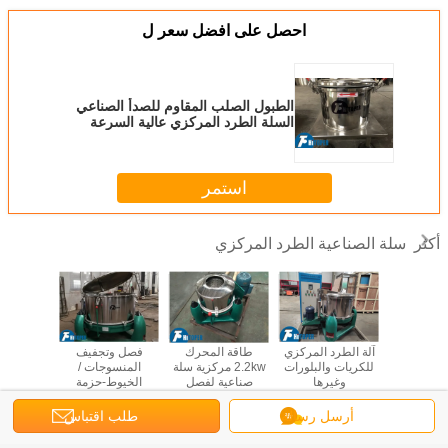
احصل على افضل سعر ل
الطبول الصلب المقاوم للصدأ الصناعي
السلة الطرد المركزي عالية السرعة
20L، منفصل تصفية فعالة
استمر
سلة الصناعية الطرد المركزي
أكثر
واد الصلبة
آلة الطرد المركزي
طاقة المحرك
فصل وتجفيف
أجهزة طر
ة أسطوانة
للكريات والبلورات
2.2kw مركزية سلة
المنسوجات /
للسلال ا
اذ المقاوم
وغيرها
صناعية لفصل
الخيوط-حزمة
مصفاة طرد
الصلب السائل طبل
اليدوية فوق تفريغ
الجفاف ا
 صناعية
Dia.300mm
الطرد المركزي
أرسل رسالة
طلب اقتباس
وية التفريغ
الفولاذ المقاوم
كيلوواط
غير اللغة
للصدأ
أع