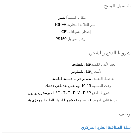
تفاصيل المنتج
مكان المنشأ:
الصين
اسم العلامة التجارية:
TOPER
إصدار الشهادات:
CE
رقم الموديل:
PS450
شروط الدفع والشحن
الحد الأدنى لكمية:
قابل للتفاوض
الأسعار:
قابل للتفاوض
تفاصيل التغليف:
تصدير حزمة خشبية قياسية.
وقت التسليم:
10-15 يوم عمل بعد تلقي دفعتك
شروط الدفع:
L / C ، T / T ، D / A ، D / P ، ويسترن يونيون
القدرة على العرض:
30 مجموعة شهريا لجهاز الطرد المركزي هذا
وصف
سلة الصناعية الطرد المركزي