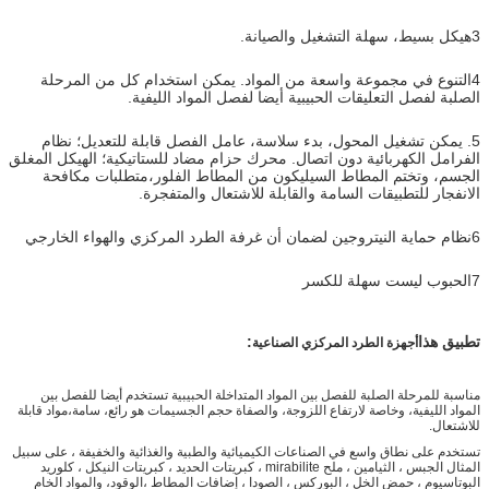
3هيكل بسيط، سهلة التشغيل والصيانة.
4التنوع في مجموعة واسعة من المواد. يمكن استخدام كل من المرحلة
الصلبة لفصل التعليقات الحبيبية أيضا لفصل المواد الليفية.
5. يمكن تشغيل المحول، بدء سلاسة، عامل الفصل قابلة للتعديل؛ نظام
الفرامل الكهربائية دون اتصال. محرك حزام مضاد للستاتيكية؛ الهيكل المغلق
الجسم، وتختم المطاط السيليكون من المطاط الفلور،متطلبات مكافحة
الانفجار للتطبيقات السامة والقابلة للاشتعال والمتفجرة.
6نظام حماية النيتروجين لضمان أن غرفة الطرد المركزي والهواء الخارجي
7الحبوب ليست سهلة للكسر
تطبيق هذا
:
أجهزة الطرد المركزي الصناعية
مناسبة للمرحلة الصلبة للفصل بين المواد المتداخلة الحبيبية تستخدم أيضا للفصل بين
المواد الليفية، وخاصة لارتفاع اللزوجة، والصفاة حجم الجسيمات هو رائع، سامة،مواد قابلة
للاشتعال.
تستخدم على نطاق واسع في الصناعات الكيميائية والطبية والغذائية والخفيفة ، على سبيل
المثال الجبس ، الثيامين ، ملح mirabilite ، كبريتات الحديد ، كبريتات النيكل ، كلوريد
البوتاسيوم ، حمض الخل ، البوركس ، الصودا ، إضافات المطاط ،الوقود، والمواد الخام