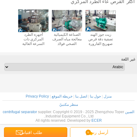
القرص عاء الطرد المركزي
أكثر
ة الطرد
زيت جوز الهند
الصناعة الكيميائية
أجهزة الطرد
صناعة ا
 من الصلب
تصفية دقة قرص
معالجة مياه الصرف
المركزي ذات
التشغيل 
وم للصدأ
صهريج القارورة
الصحي فولاذ
السرعة العالية
قرص ال
ين السوائل
التنزيل الأوتوماتيكي
المقاوم للصدأ وعاء
لفترة استمرارية
الطرد ا
 الصلبة في
الأسفل من مواد
قرص الطرد
للفصل بين السائل
للح
 الأغذية
الفولاذ المقاوم
المركزي التشغيل
والصلب
غير اللغة
للصدأ
التلقائي
منزل
|
حول بنا
|
اتصل بنا
|
خريطة الموقع
|
Privacy Policy
منظر مكتبيّ
الصين centrifugal separator
supplier. Copyright © 2019 - 2025 Zhengzhou Toper
Industrial Equipment Co., Ltd..
All rights reserved. Developed by
ECER
أرسل رسالة
طلب اقتباس