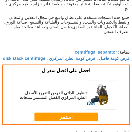
شبه أوتوماتيكية ، مطبقة فلتر مدفونة ، مطبقة فلتر حزام ، طرد مركزي ،
إلخ.
جميع هذه المنتجات تستخدم على نطاق واسع في مجال التعدين والمعادن
والنفط والكيماويات والطب، والمنسوجات والطباعة والتصبيع، صناعة الورق،
الغذاء، الكحول، الملح غير العضوي، غسل الفحم،و صناعة معالجة مياه
الصرف الصحي.
centrifugal separator
بطاقة:
,
قرص كومة فاصل ، قرص كومة الطرد المركزي
disk stack centrifuge
,
احصل على افضل سعر ل
تنظيف الذاتي القرص التفريغ الأسفل
الطرد المركزي الفصل المستمر منتجات
المشروبات
استمر