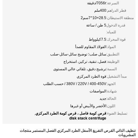
السرعة:
7056r/دقيقة
قطر الدراهم:
400ملم
منطقة الاستيطان:
28.5×10^7سم2
قدرة الدخول
5 طن / ساعة
للمياه:
قوة المحرك:
7.5كيلوواط
المواد:
الفولاذ المقاوم للصدأ
التطبيق:
سائل صلب؛ توضيح سائل-سائل-صلب
الوظيفة:
فصل، تنقية، تركيز، استخراج
السمة:
ترشيح دقيق، تلقائي عالي المستوى
مبدأ التشغيل:
قوة الطرد المركزي
الجهد:
380V / 220V / 400-450V / حسب الطلب
شهادة:
المواصفات
الحالة:
جديد
اللون:
الأخضر والأبيض أو غيرها
قرص كومة فاصل ، قرص كومة الطرد المركزي
تسليط الضوء:
,
disk stack centrifuge
تنظيف الذاتي القرص التفريغ الأسفل الطرد المركزي الفصل المستمر منتجات
المشروبات