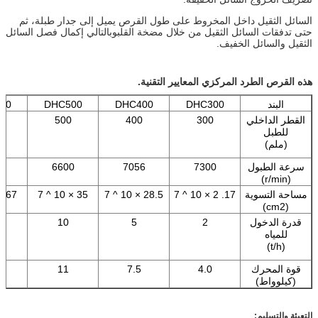
السائل الثقيل داخل المخروط على طول القرص يميل إلى جدار طبلة، ثم
حتى تدفقات السائل الثقيل من خلال مضخة القلبوبالتالي إكمال فصل السائل
الثقيل والسائل الخفيف.
هذه القرص الطرد المركزي المعايير التقنية.
البند
DHC300
DHC400
DHC500
50
القطر الداخلي
300
400
500
0
للطبل
(ملم)
سرعة الطبول
7300
7056
6600
0
(r/min)
مساحة التسوية
17. 2 × 10 ^ 7
28.5 × 10 ^ 7
35 × 10 ^ 7
67 × 10 ^ 7
(cm2)
قدرة الدخول
2
5
10
للمياه
(t/h)
قوة المحرك
4.0
7.5
11
5
(كيلوواط)
التعبئة والتسليم: