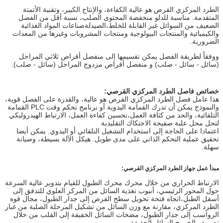
الطرد المركزي القرص هو عالية الكفاءة، والإنتاج الكبير، وتقنية الأتمتة
المتقدمة. مناسبة للدلو منخفضة المحتوى الصلب، نسبة أقل من الفصل
الضعيف من السوائل غير القابلة للخلط،الصيدلةصناعات المواد الغذائية
والكيميائية والمنتجات البيولوجية ومنتجات المشروبات وغيرها من المعدات
الضرورية.
ووفقاً لطريقة الفصل يمكن تقسيمها إلى منفصل أقراص ثلاثي المراحل
(سائل - سائل - صلب) و منفصل أقراص مزدوج المراحل (سائل - صلب).
خصائص فاصل الطرد المركزي القرصي:
هذا عامل فصل الطرد المركزي القرص هو عالية، والقدرة على الفصل قوية،
والنموذج يمكن أن تدرك القمامة اليدوية أو برنامج تحكم وقت PLC القمامة
التلقائية، والحد من كثافة العمل،تحسين كفاءة العمل، الارتباط الهيدروليكي
لتحل محل علبة صفيحة الاحتكاك التقليدية
اعتمادا على الحاجة إلى استخدام التشغيل التلقائي أو اليدوي. يمكن أيضا
تحقيق عملية التحكم الذاتي على مدى طويل. هيكل الآلة بسيطة، وصيانة
سهلة.
مبدأ عمل جهاز الطرد المركزي القرصي:
الارتباط الحراري من خلال محرك محرك الطبول للقيام بتدوير عالية السرعة
حول المحور الرئيسي، أنبوب تغذية السائل من المركز العلوي للتدفق إلى
أسفل الطبل،اتجاه فتحة تحويل سطح القرص إلى جدار الطبول، مجال قوة
الطرد المركزي، مقارنة مع وزن السائل من تشكيل المرحلة الصلبة من غبار
الرواسب إلى جدار الطبول، مضخات السائل الخفيفة إلى القلب من خلال
تصريف الخروج السائل الخفيفة.