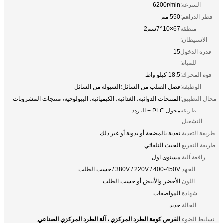
السرعة:
6200r/min
قطر الدراهم:
550 مم
منطقة
67×10^7سم2
الاستيطان:
قدرة الدخول
15
للمياه:
قوة المحرك:
18.5 كيلو واط
الوظيفة:
فصل الصلب من السائل؛السيولة من السائل
مجال التطبيق:
المنتجات الدوائية، الغذائية، الكيميائية، البيولوجية، منتجات المشروبات
طريقة
محول PLC + التردد
التشغيل:
طريقة التغذية:
تغذية بالمضخة أو يدوية أو غير ذلك
طريقة التفريغ:
الخبث التلقائي
رافعة آلية:
مستوى اول
الجهد:
380V / 220V / 400-450V / حسب الطلب
اللون:
الأخضر والأبيض أو حسب الطلب
شهادة:
المواصفات
الحالة:
جديد
القرص كومة الطرد المركزي ، آلة الطرد المركزي الصناعي
تسليط الضوء:
,