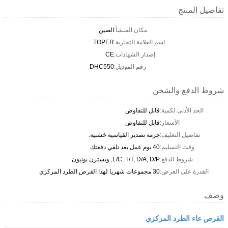
تفاصيل المنتج
مكان المنشأ:
الصين
اسم العلامة التجارية:
TOPER
إصدار الشهادات:
CE
رقم الموديل:
DHC550
شروط الدفع والشحن
الحد الأدنى لكمية:
قابل للتفاوض
الأسعار:
قابل للتفاوض
تفاصيل التغليف:
حزمة تصدير القياسية خشبية.
وقت التسليم:
40 يوم عمل بعد تلقي دفعتك
شروط الدفع:
L/C, T/T, D/A, D/P, ويسترن يونيون
القدرة على العرض:
30 مجموعات شهريا لهذا القرص الطرد المركزي
وصف
القرص عاء الطرد المركزي