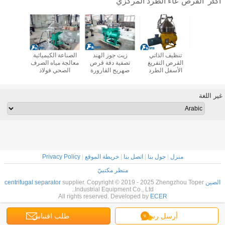
القرص عاء الطرد المركزي
أكثر
ة الطرد
تنظيف الذاتي
زيت جوز الهند
الصناعة الكيميائية
صناعة ا
 من الصلب
القرص التفريغ
تصفية دقة قرص
معالجة مياه الصرف
التشغيل 
وم للصدأ
الأسفل الطرد
صهريج القارورة
الصحي فولاذ
قرص ال
ين السوائل
المركزي الفصل
التنزيل الأوتوماتيكي
المقاوم للصدأ وعاء
الطرد ا
 الصلبة في
المستمر منتجات
الأسفل من مواد
قرص الطرد
للح
 الأغذية
المشروبات
الفولاذ المقاوم
المركزي التشغيل
غير اللغة
للصدأ
التلقائي
منزل
|
حول بنا
|
اتصل بنا
|
خريطة الموقع
|
Privacy Policy
منظر مكتبيّ
الصين centrifugal separator
supplier. Copyright © 2019 - 2025 Zhengzhou Toper
Industrial Equipment Co., Ltd..
All rights reserved. Developed by
ECER
أرسل رسالة
طلب اقتباس