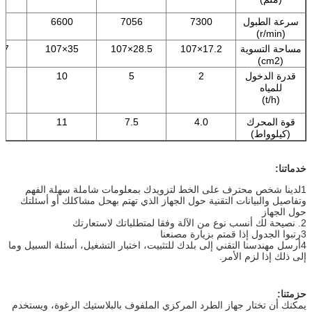
سرعة الطبول
7300
7056
6600
0
(r/min)
مساحة التسوية
17.2×107
28.5×107
35×107
7×107
(cm2)
قدرة الدخول
2
5
10
للمياه
(t/h)
قوة المحرك
4.0
7.5
11
5
(كيلوواط)
خدماتنا:
1لدينا شخص محترف على الخط لتزويدك بمعلومات شاملة سهلة الفهم
وتفاصيل والبيانات التقنية حول الجهاز الذي تهتم بهحل مشاكلك أو أسئلتك
حول الجهاز
2. نصيحة لك أنسب نوع من الآلة وفقا لمتطلباتك لاستعارتك
3رتبوا الجدول إذا قمتم بزيارة مصنعنا
4أرسل مهندسنا التقني إلى بلدك للتثبيت، اختبار التشغيل، أسئلة السبيل وما
إلى ذلك إذا لزم الأمر.
حزمتنا:
يمكنك أن تختار جهاز الطرد المركزي الملفوف بالبلاستيك الرغوة، ويستخدم