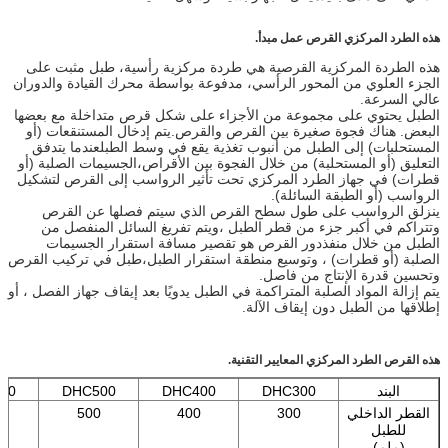
هذه الطرد المركزي القرص عمل مبدأ.
هذه الطردة المركزية القرصية هي طردة مركزية رأسية، طبل مثبت على
الجزء العلوي من المحور الرأسي، مدفوعة بواسطة محرك القيادة والدوران
عالي السرعة.
الطبل يحتوي على مجموعة من الأجزاء على شكل قرص متداخلة مع بعضها
البعض. هناك فجوة صغيرة بين القرص والقرص.يتم إدخال المستنقعات (أو
المستحلبات) إلى الطبل من أنبوب تغذية يقع في وسط الطبلعندما يتدفق
التعليق (أو المستحلبة) من خلال الفجوة بين الأقراص،الجسيمات الصلبة (أو
قطرات) في جهاز الطرد المركزي تحت تأثير الرواسب إلى القرص لتشكيل
الرواسب (أو الطبقة السائلة).
ينزلق الرواسب على طول سطح القرص الذي سيتم فصلها عن القرص
وتتراكم في أكبر جزء من قطر الطبل ،ويتم تفريغ السائل المنفصل من
الطبل من خلال منفذدور القرص هو تقصير مسافة استقرار الجسيمات
الصلبة (أو قطرات) ، وتوسيع منطقة استقرار الطبل،طبل في تركيب القرص
وتحسين قدرة الإنتاج من فاصل.
يتم إزالة المواد الصلبة المتراكمة في الطبل يدويًا بعد إيقاف جهاز الفصل ، أو
إطلاقها من الطبل دون إيقاف الآلة.
هذه القرص الطرد المركزي المعايير التقنية.
البند
DHC300
DHC400
DHC500
50
القطر الداخلي
300
400
500
0
للطبل
(ملم)