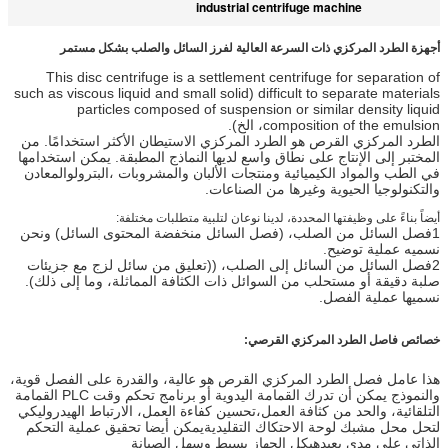
industrial centrifuge machine
أجهزة الطرد المركزي ذات السرعة العالية لفرز السائل والصلب بشكل مستمر
This disc centrifuge is a settlement centrifuge for separation of
difficult to separate materials (such as viscous liquid and small solid
particles composed of suspension or similar density liquid
composition of the emulsion، الخ).
الطرد المركزي القرص هو الطرد المركزي الاستيطان الأكثر استخدامًا. من
المختبر إلى الإنتاج على نطاق واسع لديها النماذج المطبقة. يمكن استخدامها
في الطب والمواد الكيميائية ومنتجات الألبان والمشروبات ،البترولوالمعادن
والتكنولوجيا الحيوية وغيرها من الصناعات.
أيضاً بناءً على وظيفتها المحددة، لدينا نوعان لتلبية متطلبات مختلفة:
1فصل السائل من الصلب، (فصل السائل منخفضة المحتوى السائل) ونحن
نسميه عملية توضيح.
2فصل السائل من السائل إلى الصلب، ((تعليق من سائل لزج مع جزيئات
صلبة دقيقة أو مستحلب من السوائل ذات الكثافة المماثلة، وما إلى ذلك).
نسميها عملية الفصل.
خصائص فاصل الطرد المركزي القرصي:
هذا عامل فصل الطرد المركزي القرص هو عالية، والقدرة على الفصل قوية،
والنموذج يمكن أن تدرك القمامة اليدوية أو برنامج تحكم وقت PLC القمامة
التلقائية، والحد من كثافة العمل،تحسين كفاءة العمل، الارتباط الهيدروليكي
لتحل محل مشبك لوحة الاحتكاك التقليديةيمكن أيضا تحقيق عملية التحكم
الذاتي على مدى بعيدهيكل الجهاز بسيط وسهل الصيانة