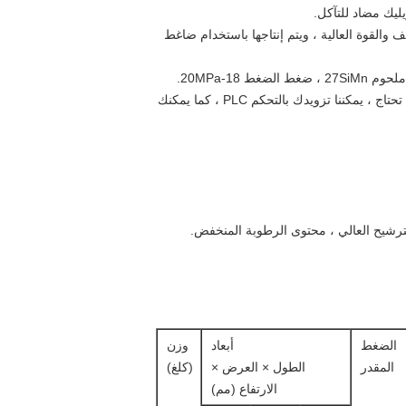
ليك مضاد للتآكل.
ف والقوة العالية ، ويتم إنتاجها باستخدام ضاغط
4. خزانة التحكم: الغطاء من الفولاذ الكربوني مع زر التشغيل ، عاكس العلامة التجارية الصينية الشهيرة والمكونات الإلكترونية.كما تحتاج ، يمكننا تزويدك بالتحكم PLC ، كما يمكنك
لترشيح العالي ، محتوى الرطوبة المنخفض.
الضغط
أبعاد
وزن
المقدر
الطول × العرض ×
(كلغ)
الارتفاع (مم)