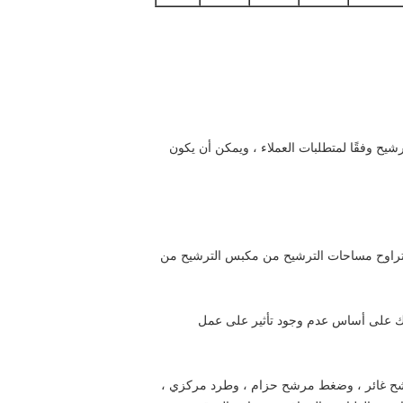
ترشيح وفقًا لمتطلبات العملاء ، ويمكن أن يكون
ربع من مساحة الأرض ونواصل التطوير.تتراوح مساحات الترشيح من مكبس الترشيح من
، وسوف نبذل قصارى جهدنا لحل مشاكلك على أساس عدم وجود تأثير على عمل
رشح غائر ، وضغط مرشح حزام ، وطرد مركزي ،