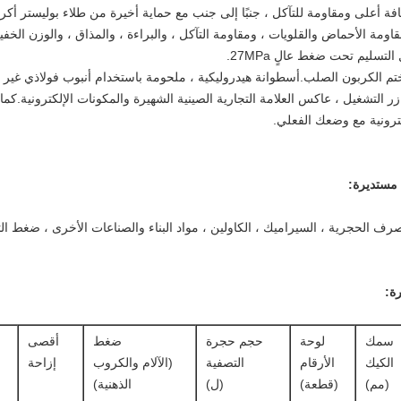
 أعلى ومقاومة للتآكل ، جنبًا إلى جنب مع حماية أخيرة من طلاء بوليستر أكري
مقاومة الأحماض والقلويات ، ومقاومة التآكل ، والبراءة ، والمذاق ، والوزن الخفي
مستديرة:
ف الحجرية ، السيراميك ، الكاولين ، مواد البناء والصناعات الأخرى ، ضغط ا
ة:
سمك
لوحة
حجم حجرة
ضغط
أقصى
الكيك
الأرقام
التصفية
(الآلام والكروب
إزاحة
(مم)
(قطعة)
(ل)
الذهنية)