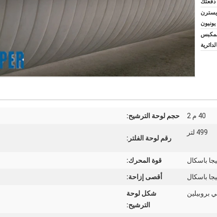
L/C, T/T, D, ويسترن
يونيون
 لمكبس
لدائرية
40 م 2
حجم لوحة الترشيح:
499 لتر
رقم لوحة الفلتر:
قوة المحرك:
أقصى إزاحة:
ي بروبيلين
شكل لوحة
الترشيح: