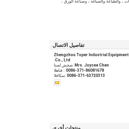
ت ، والطباعة والصباغة ، وصناعة الورق ،
تفاصيل الاتصال
Zhengzhou Toper Industrial Equipment
Co., Ltd.
Mrs. Joycee Chen
اتصل شخص:
0086-371-86081678
الهاتف ::
0086-371-63720313
الفاكس:
منتجات أخرى