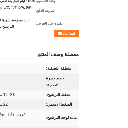
وقت التسليم:
15-20 أيام عمل بعد تلقي دفعتك
/A, D/P
شروط الدفع:
300 مجموعة شهريًا
القدرة على العرض:
الترشيح با
ﺎﺘﺼﻟ ﺍﻶﻧ
مفصلة وصف المنتج
منطقة التصفية:
حجم حجرة
التصفية:
ضغط الترشيح:
1.0-2.0 ميجا باسكال
الضغط الاسمي:
22 ميجا باسكال
عززت مادة البول
مادة لوحة الترشيح: