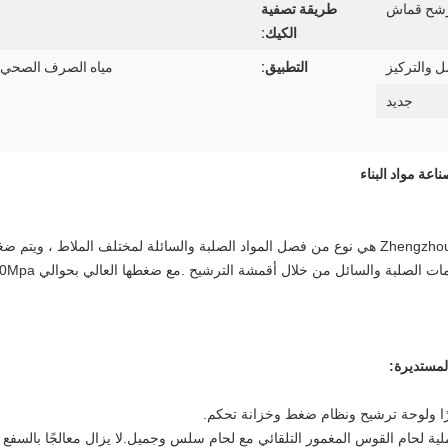
شح قماش
طريقة تصفية
الكيك:
 والتركيز
التطبيق:
مياه الصرف الصحي الح
جديد
عة مواد البناء
شركة Zhengzhou Toper Industrial Equipment Co. ، Ltd هي نوع من فصل المواد الصلبة والسائلة ل
مستديرة:
ًا ولوحة ترشيح ونظام ضغط وخزانة تحكم.
طار: جودة عالية الكربون الصلب Q345 ، عملية لحام القوس المغمور التلقائي مع لحام سلس وجميل.لا يزال معا