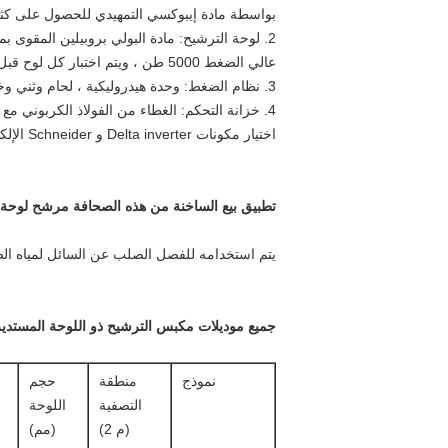
بواسطة مادة إيبوكسي التمهيدي للحصول على كثافة
2. لوحة الترشيح: مادة البولي بروبيلين المقوى ب
عالي الضغط 5000 طن ، ويتم اختبار كل لوح قبل التسليم تحت ضغط عالٍ 27MPa.
3. نظام الضغط: وحدة هيدروليكية ، لحام وثني وختم الكربون الصلب.أسطوانة هيدروليكية ، ملحومة باستخدام أنبوب فولاذي غير ملحوم 27SiMn ، ضغط الضغط 18-20MPa.
اختيار مكونات Delta inverter و Schneider الإلكترونية مع وضعك الفعلي.
تطبيق بيع الساخنة من هذه الصحافة مرشح لوحة 
يتم استخدامه للفصل الصلب عن السائل لمياه الصر
جميع موديلات مكبس الترشيح ذو اللوحة المستدير
نموذج
منطقة
حجم
التصفية
اللوحة
(م 2)
(مم)