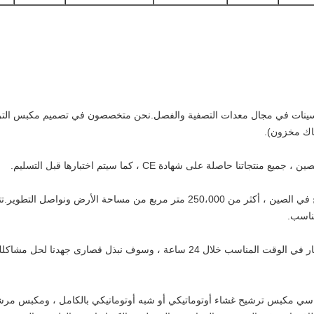
بتكارات والتحسينات في مجال معدات التصفية والفصل.نحن متخصصون في تصميم مكبس ال
اصلة على شهادة CE ، كما سيتم اختبارها قبل التسليم.
نحن في الدرجة الأولى في مجال مكبس الترشيح في الصين ، أكثر من 250،000 متر م
قم بتزويد التدريب العملي الاحترافي ، وإطلاق النار في الوقت المناسب خلال 24 ساعة 
 أساسي مكبس ترشيح غشاء أوتوماتيكي أو شبه أوتوماتيكي بالكامل ، ومكبس م