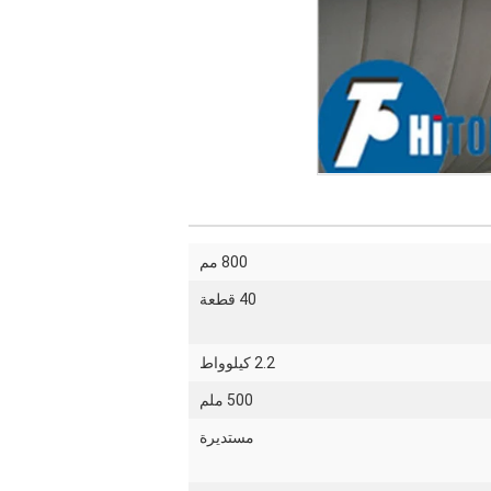
800 مم
40 قطعة
2.2 كيلوواط
500 ملم
مستديرة