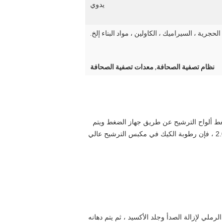
يدوي
جرية ، السيراميك ، الكاولين ، مواد البناء إلخ.
نظام تصفية الصحافة
,
معدات تصفية الصحافة
مختلف الملاط ، ويتم ضغط ألواح الترشيح عن طريق جهاز الضغط ويتم
ضخ الطين في غرف المرشح ، ويتم فصل الجسيمات الصلبة والسائل من خلال أقمشة الترشيح .مع ضغطها العالي بحوالي 2.0Mpa ، فإن رطوبة الكيك في مكبس الترشيح عالي
لجًا بالسفع الرملي لإزالة الصدأ وجلد الأكسيد ، ثم يتم دهانه