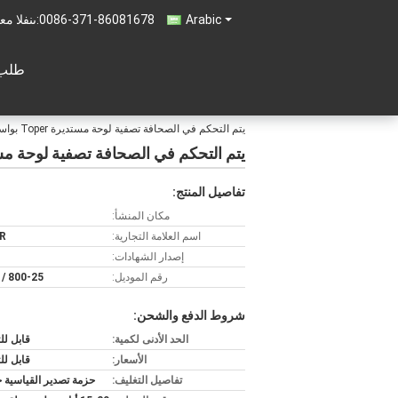
Arabic
0086-371-86081678
المبيعات 
طلب 
يتم التحكم في الصحافة تصفية لوحة مستديرة Toper بواسطة PLC مع سيمنز شنايدر أومرون أو حسب متطلباتك
يتم التحكم في الصحافة تصفية لوحة مستديرة Toper بواسطة PLC مع سيمنز شنايدر أومرون 
تفاصيل المنتج:
مكان المنشأ:
اسم العلامة التجارية:
R
إصدار الشهادات:
رقم الموديل:
/ 800-25
شروط الدفع والشحن:
الحد الأدنى لكمية:
قابل ل
الأسعار:
قابل ل
تفاصيل التغليف:
حزمة تصدير القياسية 